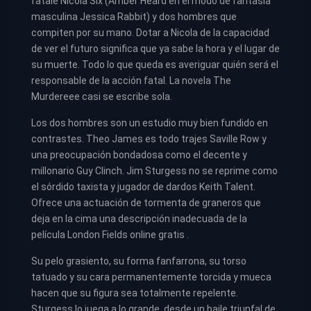
fatale Nicola Six (Amber Heard en el modo de fantasía
masculina Jessica Rabbit) y dos hombres que
compiten por su mano. Dotar a Nicola de la capacidad
de ver el futuro significa que ya sabe la hora y el lugar de
su muerte. Todo lo que queda es averiguar quién será el
responsable de la acción fatal. La novela The
Murdereee casi se escribe sola.
Los dos hombres son un estudio muy bien fundido en
contrastes. Theo James es todo trajes Saville Row y
una preocupación bondadosa como el decente y
millonario Guy Clinch. Jim Sturgess no se reprime como
el sórdido taxista y jugador de dardos Keith Talent.
Ofrece una actuación de tormenta de graneros que
deja en la cima una descripción inadecuada de la
película London Fields online gratis .
Su pelo grasiento, su forma fanfarrona, su torso
tatuado y su cara permanentemente torcida y mueca
hacen que su figura sea totalmente repelente.
Sturgess lo juega a lo grande, desde un baile triunfal de