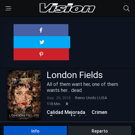
London Fields
All of them want her, one of them
wants her... dead.
Sep. 20, 2018
Reino Unido | USA
118 Min.
R
Calidad Mejorada
Crimen
Drama
Misterio
Info
Reparto