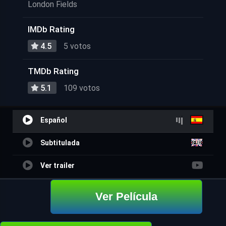
London Fields
IMDb Rating
4.5
5 votos
TMDb Rating
5.1
109 votos
Español
Subtitulada
Ver trailer
Ver Película