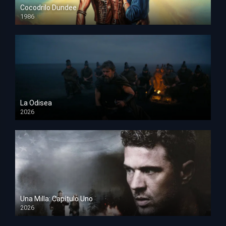
Cocodrilo Dundee
1986
HD 1080p
La Odisea
2026
TS Screener
Una Milla: Capítulo Uno
2026
HD 1080p