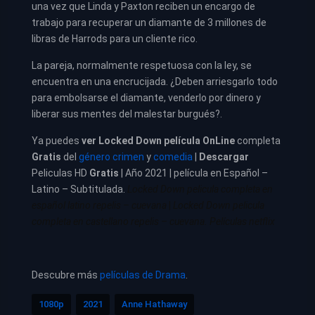
una vez que Linda y Paxton reciben un encargo de
trabajo para recuperar un diamante de 3 millones de
libras de Harrods para un cliente rico.
La pareja, normalmente respetuosa con la ley, se
encuentra en una encrucijada. ¿Deben arriesgarlo todo
para embolsarse el diamante, venderlo por dinero y
liberar sus mentes del malestar burgués?.
Ya puedes
ver
Locked Down película
OnLine
completa
Gratis
del
género crimen
y
comedia
|
Descargar
Peliculas HD
Gratis
| Año 2021 | película en Español –
Latino – Subtitulada.
Locked Down pelicula completa en
español latino repelis – cuevana
|
Locked Down pelicula
completa en castellano repelis – cuevana. Películas netflix
Descubre más
películas de Drama
.
1080p
2021
Anne Hathaway