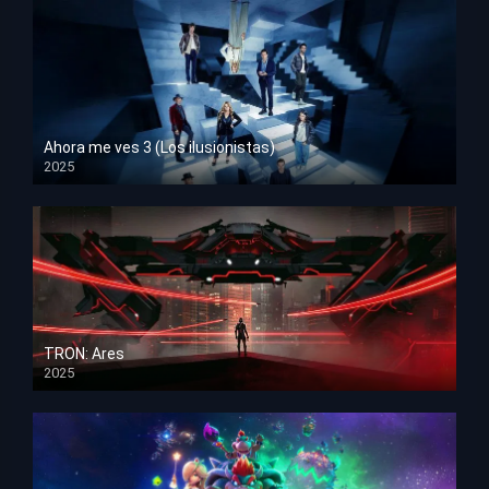
Ahora me ves 3 (Los ilusionistas)
2025
HD 1080p
TRON: Ares
2025
HD 1080p