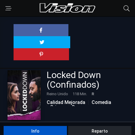
Locked Down
(Confinados)
Reino Unido
118 Min.
R
Calidad Mejorada
Comedia
Crimen
Drama
Info
Reparto