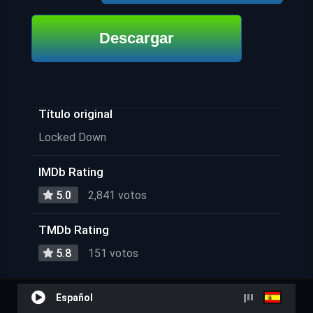
Descargar
Título original
Locked Down
IMDb Rating
5.0
2,841 votos
TMDb Rating
5.8
151 votos
Español