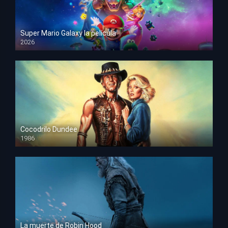
Super Mario Galaxy la película
2026
HD 1080p
Cocodrilo Dundee
1986
HD 1080p
La muerte de Robin Hood