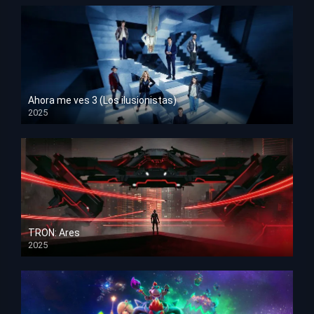
Ahora me ves 3 (Los ilusionistas)
2025
HD 1080p
TRON: Ares
2025
HD 1080p