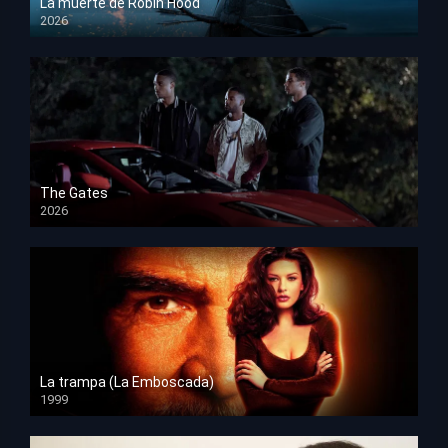
La muerte de Robin Hood
2026
HD 1080p
The Gates
2026
HD 1080p
La trampa (La Emboscada)
1999
HD 1080p