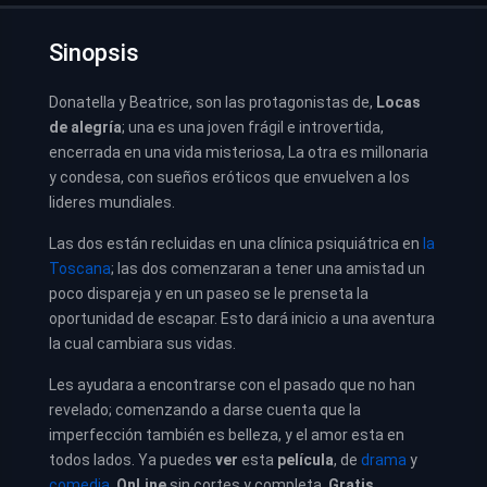
Sinopsis
Donatella y Beatrice, son las protagonistas de,
Locas
de alegría
; una es una joven frágil e introvertida,
encerrada en una vida misteriosa, La otra es millonaria
y condesa, con sueños eróticos que envuelven a los
lideres mundiales.
Las dos están recluidas en una clínica psiquiátrica en
la
Toscana
; las dos comenzaran a tener una amistad un
poco dispareja y en un paseo se le prenseta la
oportunidad de escapar. Esto dará inicio a una aventura
la cual cambiara sus vidas.
Les ayudara a encontrarse con el pasado que no han
revelado; comenzando a darse cuenta que la
imperfección también es belleza, y el amor esta en
todos lados. Ya puedes
ver
esta
película
, de
drama
y
comedia
,
OnLine
sin cortes y completa.
Gratis.