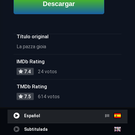
Descargar
Título original
La pazza gioia
IMDb Rating
7.4
24 votos
TMDb Rating
7.5
614 votos
Español
Subtitulada