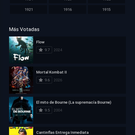
1921
1916
1915
Más Votadas
Flow
9.7
2024
Mortal Kombat II
9.6
2026
El mito de Bourne (La supremacía Bourne)
9.5
2004
Cantinflas Entrega Inmediata