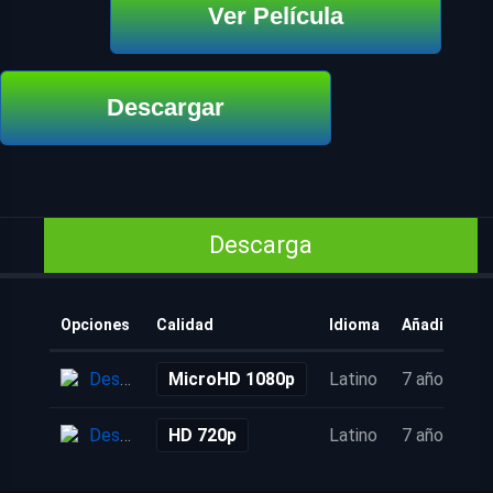
Ver Película
Descargar
Descarga
Opciones
Calidad
Idioma
Añadido
Descarga
MicroHD 1080p
Latino
7 años
Descarga
HD 720p
Latino
7 años