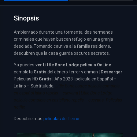
Sinopsis
Ambientado durante una tormenta, dos hermanos
criminales que huyen buscan refugio en una granja
desolada. Tomando cautiva a la familia residente,
descubren que la casa guarda oscuros secretos.
Ya puedes
ver
Little Bone Lodge película
OnLine
completa
Gratis
del género terror y criman |
Descargar
Peliculas HD
Gratis
| Año 2023 | película en Español –
Latino – Subtitulada.
Little Bone Lodge pelicula completa
en español latino repelis – cuevana
|
Little Bone Lodge
pelicula completa en castellano repelis – cuevana. Películas
netflix
Descubre más
películas de Terror
.