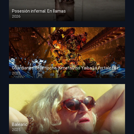
Posesión infernal. En llamas
2026
HD 1080p
Guardianes de la noche: Kimetsu no Yaiba La fortaleza infinita
2025
HD 1080p
Balearic
2025
HD 1080p