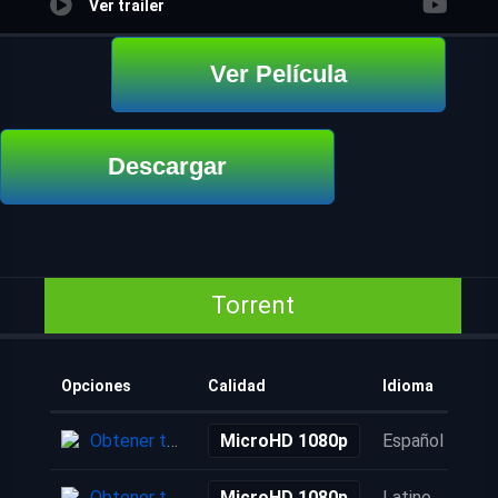
Ver trailer
Ver Película
Descargar
Torrent
Opciones
Calidad
Idioma
Obtener torrent
MicroHD 1080p
Español
Obtener torrent
MicroHD 1080p
Latino