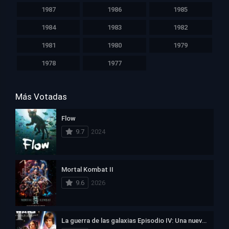
1987
1986
1985
1984
1983
1982
1981
1980
1979
1978
1977
Más Votadas
Flow
9.7
2024
Mortal Kombat II
9.6
2026
La guerra de las galaxias Episodio IV: Una nueva esperanza