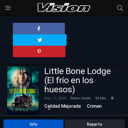
Little Bone Lodge
(El frío en los
huesos)
Mar. 11, 2023
Reino Unido
93 Min.
R
Calidad Mejorada
Crimen
Terror
Info
Reparto