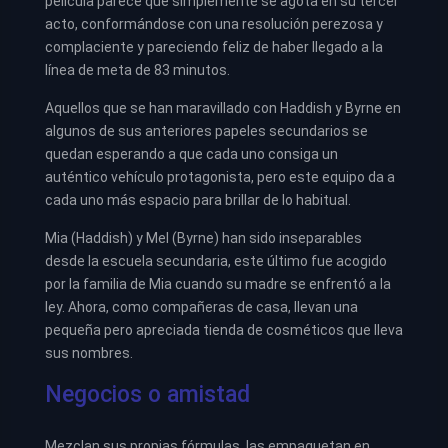
película parece que simplemente se agota en su tercer
acto, conformándose con una resolución perezosa y
complaciente y pareciendo feliz de haber llegado a la
línea de meta de 83 minutos.
Aquellos que se han maravillado con Haddish y Byrne en
algunos de sus anteriores papeles secundarios se
quedan esperando a que cada uno consiga un
auténtico vehículo protagonista, pero este equipo da a
cada uno más espacio para brillar de lo habitual.
Mia (Haddish) y Mel (Byrne) han sido inseparables
desde la escuela secundaria, este último fue acogido
por la familia de Mia cuando su madre se enfrentó a la
ley. Ahora, como compañeras de casa, llevan una
pequeña pero apreciada tienda de cosméticos que lleva
sus nombres.
Negocios o amistad
Mezclan sus propias fórmulas, las empaquetan en