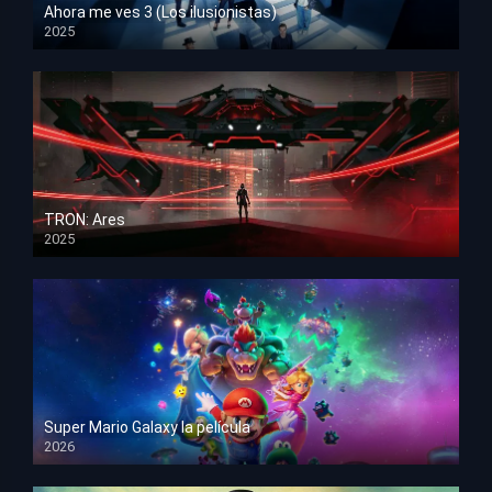
Ahora me ves 3 (Los ilusionistas)
2025
HD 1080p
TRON: Ares
2025
HD 1080p
Super Mario Galaxy la película
2026
HD 1080p