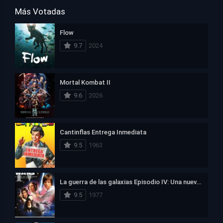
Más Votadas
Flow
9.7
2024
Mortal Kombat II
9.6
2026
Cantinflas Entrega Inmediata
9.5
1963
La guerra de las galaxias Episodio IV: Una nueva esperanza
9.5
1977