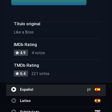
Título original
Like a Boss
IMDb Rating
4.9
4 votos
TMDb Rating
6.4
221 votos
Español
Latino