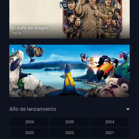
El puño del dragón
1979
HD 1080p
Río
2011
HD 1080p
Año de lanzamiento
2026
2025
2024
2023
2022
2021