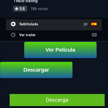
TMDb Rating
5.8
186 votos
Subtitulada
Ver trailer
Ver Película
Descargar
Descarga