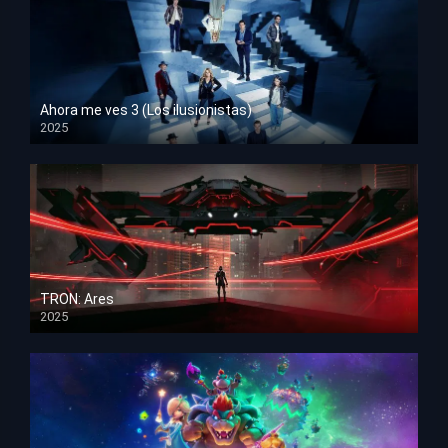
Ahora me ves 3 (Los ilusionistas)
2025
HD 1080p
TRON: Ares
2025
HD 1080p