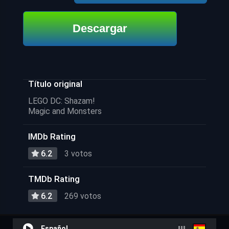
Descargar
Título original
LEGO DC: Shazam!
Magic and Monsters
IMDb Rating
6.2
3 votos
TMDb Rating
6.2
269 votos
Español