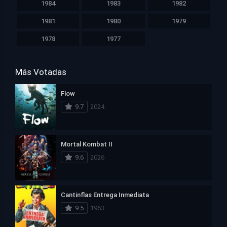
1984
1983
1982
1981
1980
1979
1978
1977
Más Votadas
Flow
9.7
2024
Mortal Kombat II
9.6
2026
Cantinflas Entrega Inmediata
9.5
1963