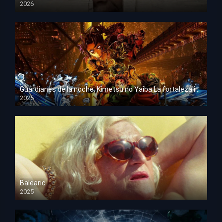
2026
HD 1080p
Guardianes de la noche: Kimetsu no Yaiba La fortaleza infinita
2025
HD 1080p
Balearic
2025
HD 1080p