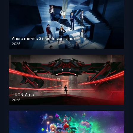
Ahora me ves 3 (Los ilusionistas)
2025
HD 1080p
TRON: Ares
2025
HD 1080p