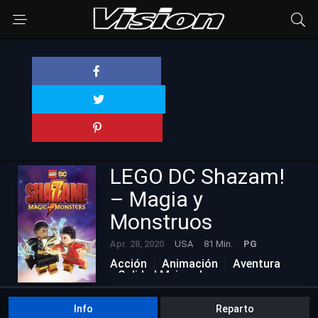
LEGO DC Shazam!
– Magia y
Monstruos
Apr. 28, 2020
USA
81 Min.
PG
Acción
Animación
Aventura
Calidad Mejorada
Ciencia ficción
Comedia
Info
Reparto