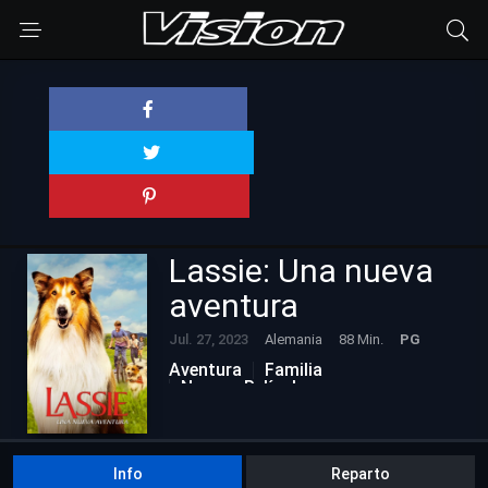
Lassie: Una nueva
aventura
Jul. 27, 2023
Alemania
88 Min.
PG
Aventura
Familia
Nuevas Películas
Info
Reparto