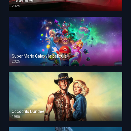
TRON: Ares
2025
HD 1080p
Super Mario Galaxy la película
2026
HD 1080p
Cocodrilo Dundee
1986
HD 1080p