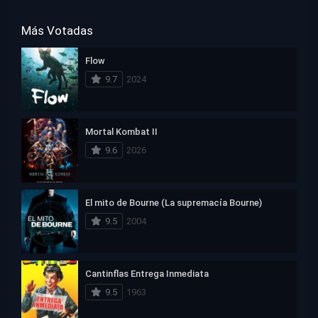
Más Votadas
Flow
9.7
2024
Mortal Kombat II
9.6
2026
El mito de Bourne (La supremacía Bourne)
9.5
2004
Cantinflas Entrega Inmediata
9.5
1963