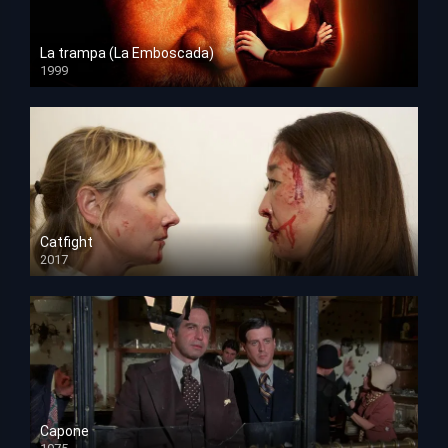
La trampa (La Emboscada)
1999
HD 1080p
Catfight
2017
HD 720p
Capone