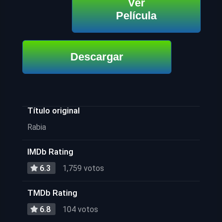
Ver
Película
Descargar
Título original
Rabia
IMDb Rating
6.3
1,759 votos
TMDb Rating
6.8
104 votos