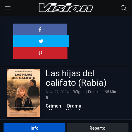
Las hijas del
califato (Rabia)
Nov. 27, 2024
Bélgica | Francia
95 Min.
R
Crimen
Drama
Nuevas Películas
Info
Reparto