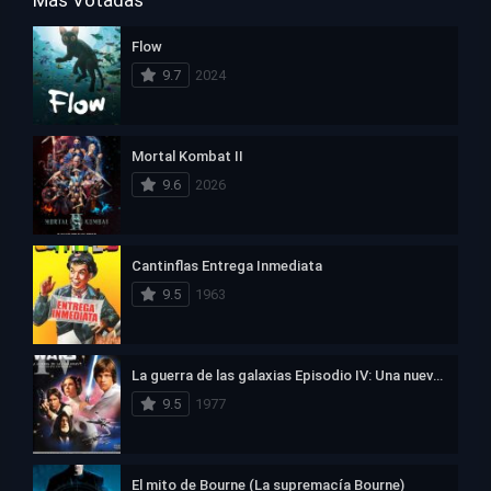
Más Votadas
Flow
9.7
2024
Mortal Kombat II
9.6
2026
Cantinflas Entrega Inmediata
9.5
1963
La guerra de las galaxias Episodio IV: Una nueva esperanza
9.5
1977
El mito de Bourne (La supremacía Bourne)