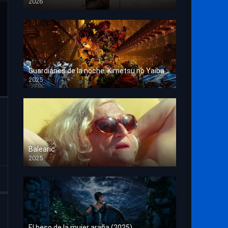
2026
HD 1080p
Guardianes de la noche: Kimetsu no Yaiba La fortaleza infinita
2025
HD 1080p
Balearic
2025
HD 1080p
El beso de la mujer araña (2025)