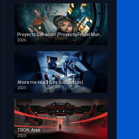
Proyecto Salvación (Proyecto Fin del Mundo)
2026
HD 1080p
Ahora me ves 3 (Los ilusionistas)
2025
HD 1080p
TRON: Ares
2025
HD 1080p