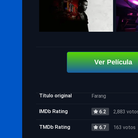
Ver Película
Título original
Farang
IMDb Rating
6.2
2,883 voto
TMDb Rating
6.7
163 votos