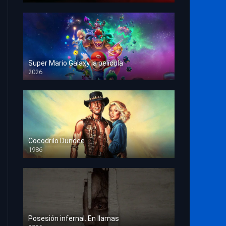
Super Mario Galaxy la película
2026
HD 1080p
Cocodrilo Dundee
1986
HD 1080p
Posesión infernal. En llamas