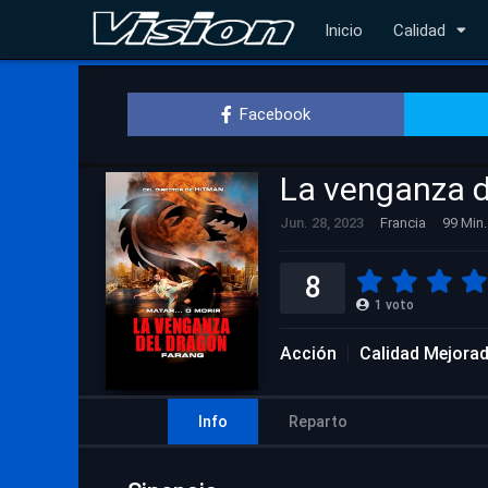
Inicio
Calidad
Facebook
La venganza d
Jun. 28, 2023
Francia
99 Min.
8
1
voto
Acción
Calidad Mejora
Info
Reparto