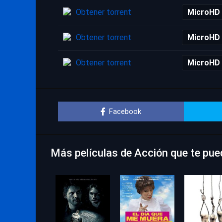
Obtener torrent
MicroHD
Obtener torrent
MicroHD
Obtener torrent
MicroHD
Facebook
Más películas de Acción que te pue