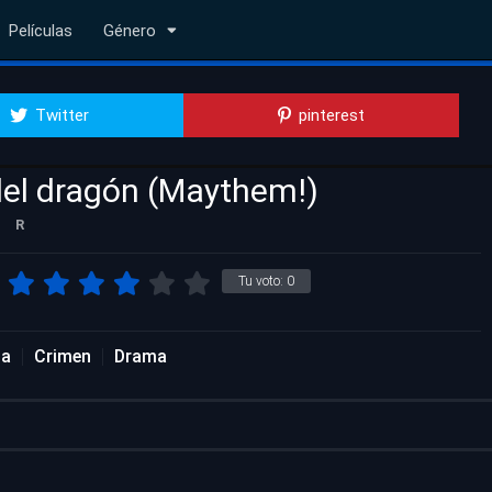
Películas
Género
Twitter
pinterest
el dragón (Maythem!)
R
Tu voto:
0
da
Crimen
Drama