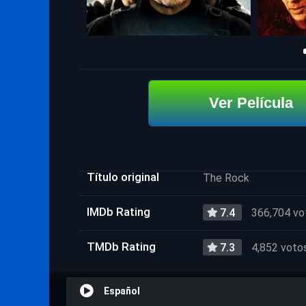
Ver Película
Título original
The Rock
IMDb Rating
7.4
366,704 vo
TMDb Rating
7.3
4,852 voto
Español