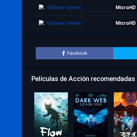
Obtener torrent
MicroHD
Obtener torrent
MicroHD
Facebook
Películas de Acción recomendadas p