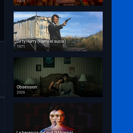
1975
HD 1080p
Dirty Harry (Harry el sucio)
1971
HD 1080p
Obsession
2026
HD 1080p
La herencia del mal (Mārama)