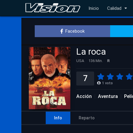
Inicio
Calidad
Facebook
La roca
USA
136 Min.
R
7
1
voto
Acción
Aventura
Pel
Info
Reparto