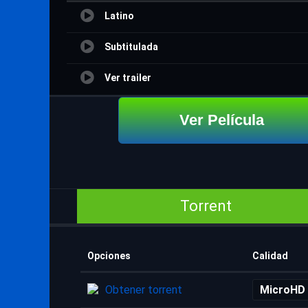
Latino
Subtitulada
Ver trailer
Ver Película
Torrent
Opciones
Calidad
Obtener torrent
MicroHD