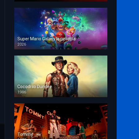
Super Mario Galaxy la película
2026
HD 1080p
Cocodrilo Dundee
1986
HD 1080p
Tommy