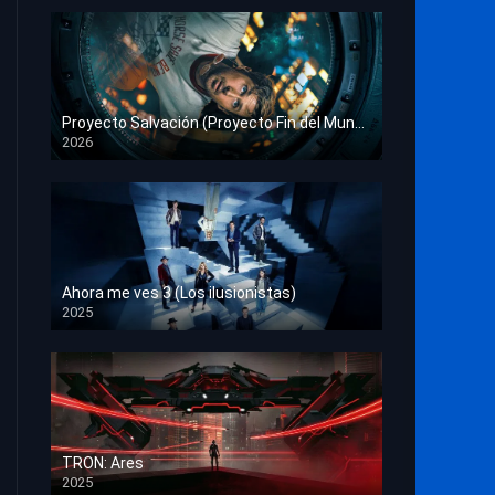
Proyecto Salvación (Proyecto Fin del Mundo)
2026
HD 1080p
Ahora me ves 3 (Los ilusionistas)
2025
HD 1080p
TRON: Ares
2025
HD 1080p