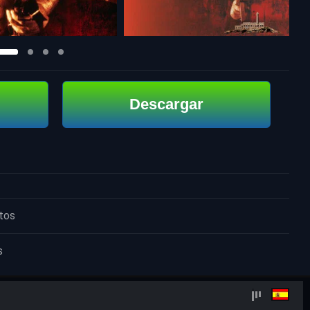
Descargar
tos
s