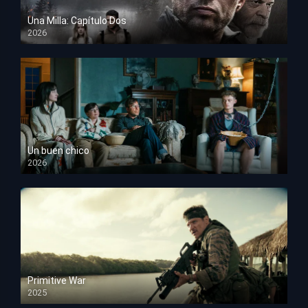
Una Milla: Capítulo Dos
2026
HD 1080p
Un buen chico
2026
HD 1080p
Primitive War
2025
HD 1080p