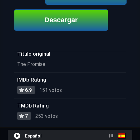
Descargar
Título original
The Promise
IMDb Rating
6.9
151 votos
TMDb Rating
7
253 votos
Español