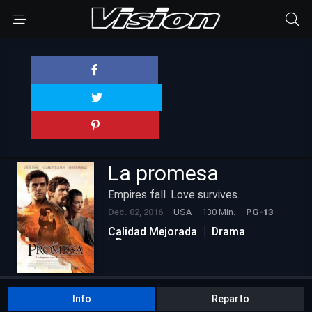
La promesa
Empires fall. Love survives.
Dec. 02, 2016
USA
130 Min.
PG-13
Calidad Mejorada
Drama
Romance
Info
Reparto