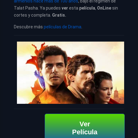
armenios hace mas de 100 años
, bajo el régimen de
Talat Pasha. Ya puedes
ver
esta
película
,
OnLine
sin
cortes y completa.
Gratis.
Descubre más
películas de Drama
.
Ver
Película