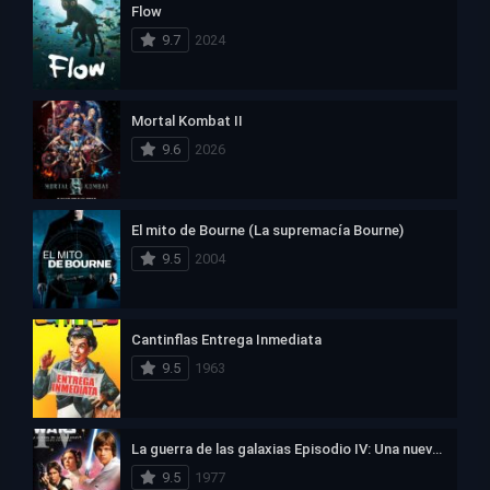
Flow
9.7
2024
Mortal Kombat II
9.6
2026
El mito de Bourne (La supremacía Bourne)
9.5
2004
Cantinflas Entrega Inmediata
9.5
1963
La guerra de las galaxias Episodio IV: Una nueva esperanza
9.5
1977