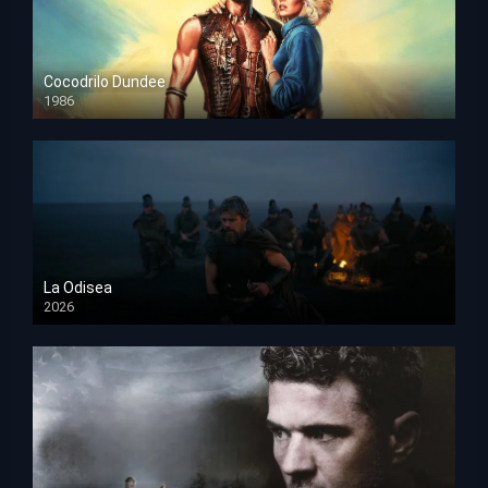
Cocodrilo Dundee
1986
HD 1080p
La Odisea
2026
TS Screener