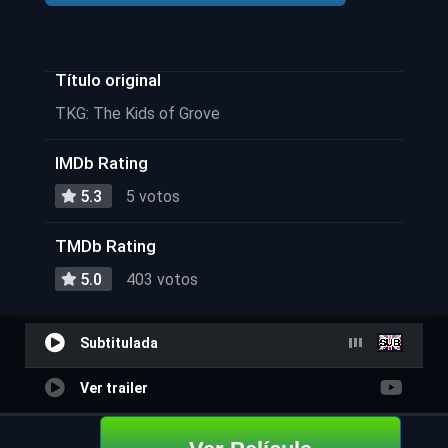
Título original
TKG: The Kids of Grove
IMDb Rating
5.3
5 votos
TMDb Rating
5.0
403 votos
Subtitulada
Ver trailer