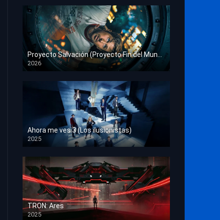
Proyecto Salvación (Proyecto Fin del Mundo)
2026
HD 1080p
Ahora me ves 3 (Los ilusionistas)
2025
HD 1080p
TRON: Ares
2025
HD 1080p