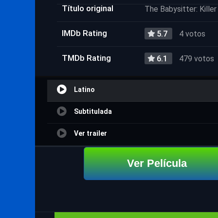
Título original
The Babysitter: Kille
IMDb Rating
5.7
4 votos
TMDb Rating
6.1
479 votos
Latino
Subtitulada
Ver trailer
Ver Película