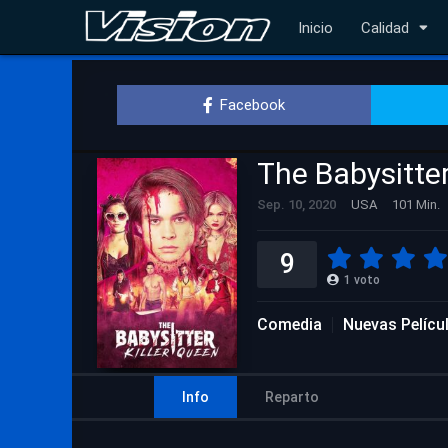
Inicio
Calidad
Facebook
The Babysitter
Sep. 10, 2020
USA
101 Min.
9
1
voto
Comedia
Nuevas Pelícu
Info
Reparto