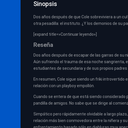
Sinopsis
Dos años después de que Cole sobreviviera a un cu
otra pesadilla: el instituto. ¿Y los demonios de su 
[expand title=»Continuar leyendo»]
Reseña
Dos años después de escapar de las garras de su niñ
Aún sufriendo el trauma de esa noche sangrienta, e
estudiantes de secundaria y de sus propios padres 
En resumen, Cole sigue siendo un friki introvertido
relación con un playboy empollón.
Cuando se entera de que está siendo considerado par
pandilla de amigos. No sabe que se dirige al comien
Simpático pero rápidamente olvidable a largo plazo, 
relación más bien conmovedora entre la niñera y su f
enfrentamiento basado sólo en diabluras muy anec