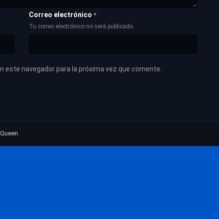
Correo electrónico
*
Tu correo electrónico no será publicado
en este navegador para la próxima vez que comente.
r Queen
Las películas más vistas
Películas
Las películas mejor valoradas
Calidad Mejorada
Más valoradas en IMDb
Películas Actuali