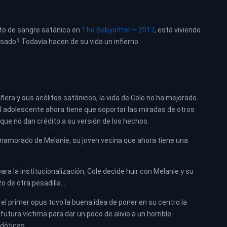
lto de sangre satánico en
The Babysitter – 2017
, está viviendo
pasado? Todavía hacen de su vida un infierno.
era y sus acólitos satánicos, la vida de Cole no ha mejorado.
l adolescente ahora tiene que soportar las miradas de otros
que no dan crédito a su versión de los hechos.
 enamorado de Melanie, su joven vecina que ahora tiene una
a la institucionalización, Cole decide huir con Melanie y su
zo de otra pesadilla…
el primer opus tuvo la buena idea de poner en su centro la
utura víctima para dar un poco de alivio a un horrible
dóticas.