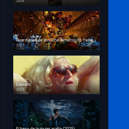
2026
HD 1080p
Guardianes de la noche: Kimetsu no Yaiba La fortaleza infinita
2025
HD 1080p
Balearic
2025
HD 1080p
El beso de la mujer araña (2025)