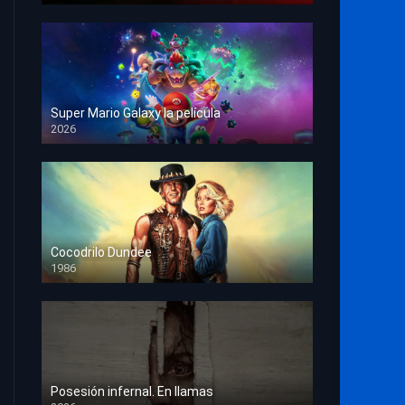
Super Mario Galaxy la película
2026
HD 1080p
Cocodrilo Dundee
1986
HD 1080p
Posesión infernal. En llamas