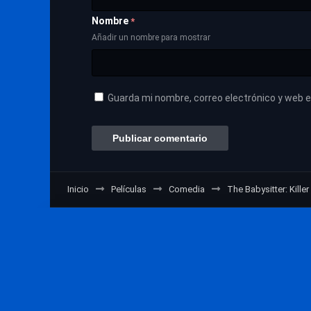
Nombre
*
Añadir un nombre para mostrar
Guarda mi nombre, correo electrónico y web 
Inicio
Películas
Comedia
The Babysitter: Kille
VerPeliculasOnline © 2026 - Design by Indigo