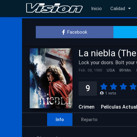
Inicio
Calidad
Facebook
La niebla (The
Lock your doors. Bolt your
Feb. 08, 1980
USA
89 Min.
9
1
voto
Crimen
Películas Actua
Info
Reparto