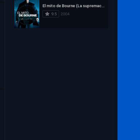
1972
1971
1970
El mito de Bourne (La supremacía Bourne)
1969
1968
1967
9.5
2004
1966
1965
1964
1963
1962
1961
1960
1959
1958
1957
1956
1955
1954
1953
1952
1951
1950
1949
1948
1947
1946
1945
1944
1943
1942
1941
1940
1939
1938
1937
1936
1935
1934