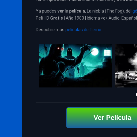
Ya puedes
ver
la
película
, La niebla (The Fog), del
gé
Peli HD
Gratis
| Año 1980 | Idioma «o» Audio: Español
Descubre más
películas de Terror
.
Ver Película