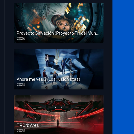
Proyecto Salvación (Proyecto Fin del Mundo)
2026
HD 1080p
Ahora me ves 3 (Los ilusionistas)
2025
HD 1080p
TRON: Ares
2025
HD 1080p