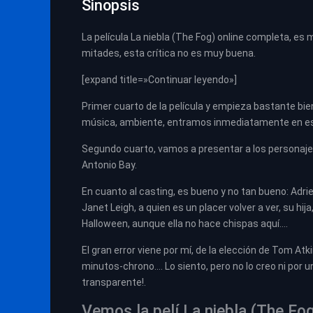
Sinopsis
La película La niebla (The Fog) online completa, es
mitades, esta crítica no es muy buena.
[expand title=»Continuar leyendo»]
Primer cuarto de la película y empieza bastante bie
música, ambiente, entramos inmediatamente en esta
Segundo cuarto, vamos a presentar a los personajes
Antonio Bay.
En cuanto al casting, es bueno y no tan bueno: Adri
Janet Leigh, a quien es un placer volver a ver, su h
Halloween, aunque ella no hace chispas aquí….
El gran error viene por mí, de la elección de Tom 
minutos-chrono…. Lo siento, pero no lo creo ni por
transparente!.
Vemos la pelí La niebla (The Fo