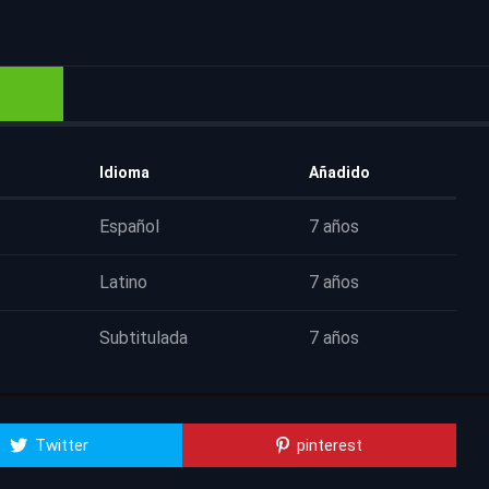
Idioma
Añadido
Español
7 años
Latino
7 años
Subtitulada
7 años
Twitter
pinterest