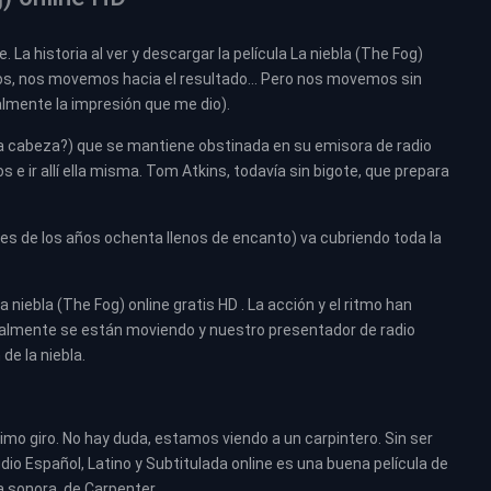
La historia al ver y descargar la película La niebla (The Fog)
dos, nos movemos hacia el resultado… Pero nos movemos sin
almente la impresión que me dio).
 la cabeza?) que se mantiene obstinada en su emisora de radio
 e ir allí ella misma. Tom Atkins, todavía sin bigote, que prepara
les de los años ochenta llenos de encanto) va cubriendo toda la
a niebla (The Fog) online gratis HD . La acción y el ritmo han
finalmente se están moviendo y nuestro presentador de radio
de la niebla.
mo giro. No hay duda, estamos viendo a un carpintero. Sin ser
dio Español, Latino y Subtitulada online es una buena película de
 sonora, de Carpenter.