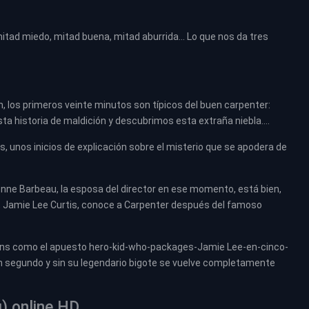
 mitad miedo, mitad buena, mitad aburrida… Lo que nos da tres
n, los primeros veinte minutos son típicos del buen carpenter:
 historia de maldición y descubrimos esta extraña niebla….
, unos inicios de explicación sobre el misterio que se apodera de
enne Barbeau, la esposa del director en ese momento, está bien,
ija, Jamie Lee Curtis, conoce a Carpenter después del famoso
Atkins como el apuesto hero-kid-who-packages-Jamie Lee-en-cinco-
 un segundo y sin su legendario bigote se vuelve completamente
g) online HD