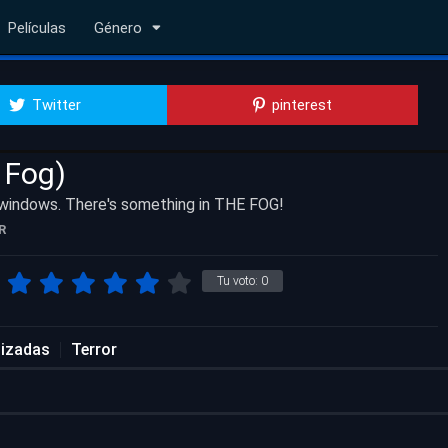
Películas
Género
Twitter
pinterest
 Fog)
 windows. There's something in THE FOG!
R
Tu voto:
0
lizadas
Terror