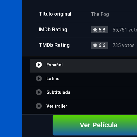
Título original
The Fog
IMDb Rating
6.8
55,751 vot
TMDb Rating
6.6
735 votos
Español
Latino
Subtitulada
Ver trailer
Ver Película