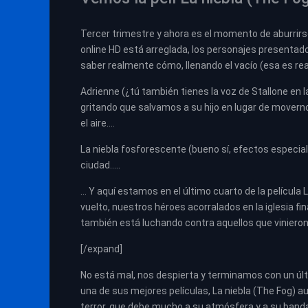
Tercer trimestre y ahora es el momento de aburrirse. 
online HD está arreglada, los personajes presenta
saber realmente cómo, llenando el vacío (esa es re
Adrienne (¿tú también tienes la voz de Stallone en
gritando que salvamos a su hijo en lugar de movernos
el aire….
La niebla fosforescente (bueno sí, efectos especia
ciudad…..
… Y aquí estamos en el último cuarto de la película L
vuelto, nuestros héroes acorralados en la iglesia 
también está luchando contra aquellos que vinieron 
[/expand]
No está mal, nos despierta y terminamos con un últi
una de sus mejores películas, La niebla (The Fog) au
terror, que debe mucho a su atmósfera y a su banda