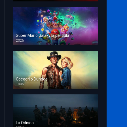
Super Mario Galaxy la película
2026
HD 1080p
Cocodrilo Dundee
1986
HD 1080p
La Odisea