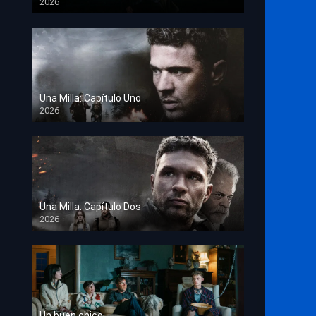
2026
TS Screener
Una Milla: Capítulo Uno
2026
HD 1080p
Una Milla: Capítulo Dos
2026
HD 1080p
Un buen chico