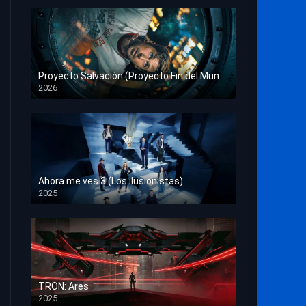
Proyecto Salvación (Proyecto Fin del Mundo)
2026
HD 1080p
Ahora me ves 3 (Los ilusionistas)
2025
HD 1080p
TRON: Ares
2025
HD 1080p