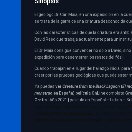
Sinopsis
El geólogo Dr. Carl Maia, en una expedición en la c
se trata de la garra de una criatura desconocida q
Con las características de que la criatura era anfibia
David Reed que trabaja actualmente para un institut
El Dr. Maia consigue convencer no sólo a David, sino
expedición para desenterrar los restos del fósil.
Cuando trabajan en el lugar del hallazgo inicial para 
creer por las pruebas geológicas que puede estar m
Ya puedes
ver
Creature from the Black Lagoon
(
El mo
monstruo
en España) película
OnLine
completa
Gra
Gratis
| Año 2021 | película en Español – Latino – Su
negra en
Hispanoamérica
y La mujer y el monstruo en
E
|
Creature from the Black Lagoon
(El monstruo de la l
pelicula completa en castellano repelis – cuevana. Pelícu