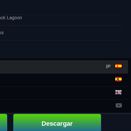
ack Lagoon
os
Descargar