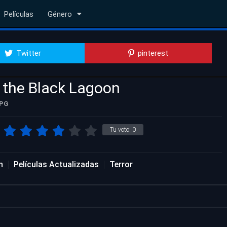
Películas
Género
Twitter
pinterest
 the Black Lagoon
PG
Tu voto:
0
n
Películas Actualizadas
Terror