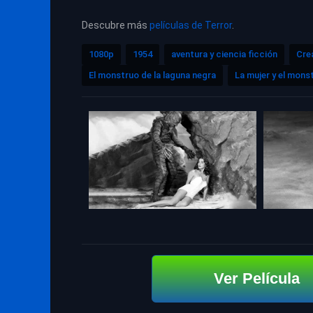
Descubre más
películas de Terror
.
1080p
1954
aventura y ciencia ficción
Cre
El monstruo de la laguna negra
La mujer y el mons
Ver Película