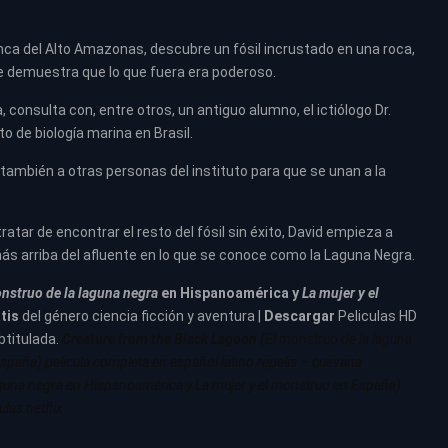
uenca del Alto Amazonas, descubre un fósil incrustado en una roca,
ue demuestra que lo que fuera era poderoso.
, consulta con, entre otros, un antiguo alumno, el ictiólogo Dr.
o de biología marina en Brasil.
 también a otras personas del instituto para que se unan a la
tratar de encontrar el resto del fósil sin éxito, David empieza a
ás arriba del afluente en lo que se conoce como la Laguna Negra.
nstruo de la laguna negra
en Hispanoamérica y
La mujer y el
tis
del género ciencia ficción y aventura |
Descargar
Peliculas HD
btitulada.
Creature from the Black Lagoon
(El monstruo de la laguna
spaña
) pelicula completa en español latino repelis – cuevana
aguna negra en
Hispanoamérica
y La mujer y el monstruo en
España
)
las netflix