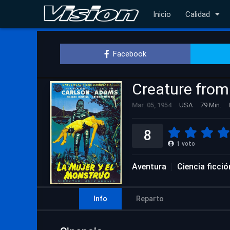
Inicio
Calidad
Facebook
Creature from
Mar. 05, 1954
USA
79 Min.
8
1
voto
Aventura
Ciencia ficció
Info
Reparto