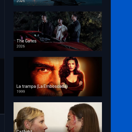
2026
HD 1080p
The Gates
2026
HD 1080p
La trampa (La Emboscada)
1999
HD 1080p
Catfight