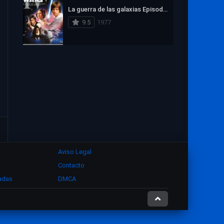
1972
1971
1970
La guerra de las galaxias Episodio IV: Una nueva esperanza
1969
1968
1967
9.5
1977
1966
1965
1964
1963
1962
1961
1960
1959
1958
1957
1956
1955
1954
1953
1952
1951
1950
1949
1948
1947
1946
Aviso Legal
1945
1944
1943
Contacto
1942
1941
1940
zadas
DMCA
1939
1938
1937
1936
1935
1934