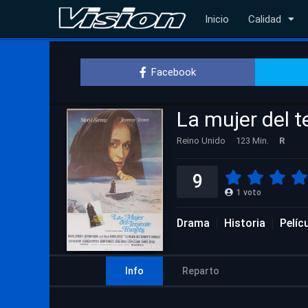
Inicio
Calidad
Facebook
La mujer del t
Reino Unido
123 Min.
R
9
1
voto
Drama
Historia
Pelíc
Info
Reparto