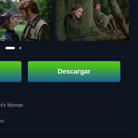
Descargar
nt's Woman
os