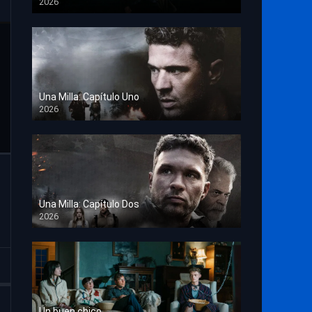
2026
TS Screener
Una Milla: Capítulo Uno
2026
HD 1080p
Una Milla: Capítulo Dos
2026
HD 1080p
Un buen chico