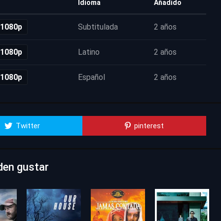
Idioma
Añadido
 1080p
Subtitulada
2 años
 1080p
Latino
2 años
 1080p
Español
2 años
Twitter
pinterest
den gustar