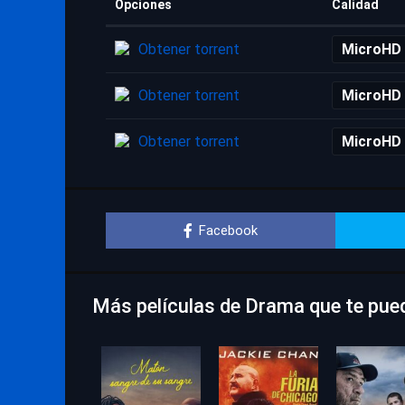
Opciones
Calidad
Obtener torrent
MicroHD
Obtener torrent
MicroHD
Obtener torrent
MicroHD
Facebook
Más películas de Drama que te pue