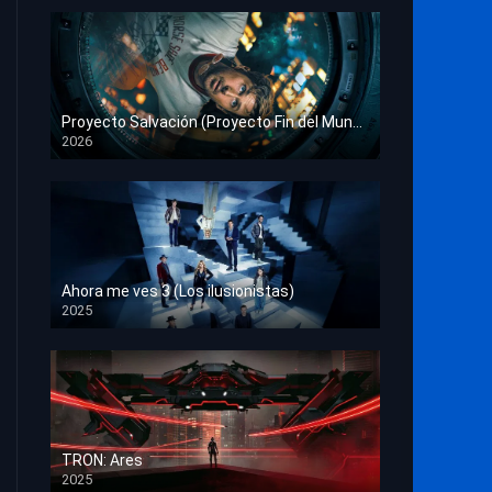
Proyecto Salvación (Proyecto Fin del Mundo)
2026
HD 1080p
Ahora me ves 3 (Los ilusionistas)
2025
HD 1080p
TRON: Ares
2025
HD 1080p