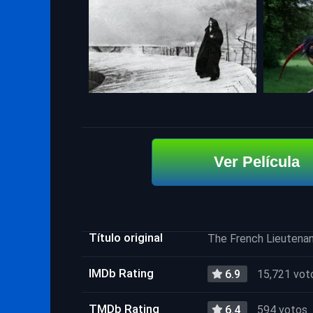
Ver Película
Título original
The French Lieutena
IMDb Rating
6.9
15,721 vot
TMDb Rating
6.4
594 votos