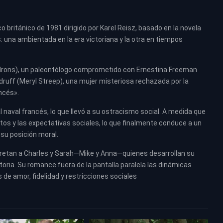
 británico de 1981 dirigido por Karel Reisz, basado en la novela
: una ambientada en la era victoriana y la otra en tiempos
y Irons), un paleontólogo comprometido con Ernestina Freeman
druff (Meryl Streep), una mujer misteriosa rechazada por la
ncés».
naval francés, lo que llevó a su ostracismo social. A medida que
tos y las expectativas sociales, lo que finalmente conduce a un
u posición moral.
rpretan a Charles y Sarah—Mike y Anna—quienes desarrollan su
storia. Su romance fuera de la pantalla paralela las dinámicas
e amor, fidelidad y restricciones sociales