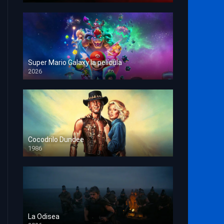
Super Mario Galaxy la película
2026
HD 1080p
Cocodrilo Dundee
1986
HD 1080p
La Odisea