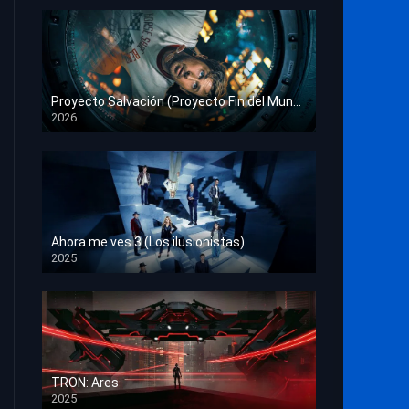
Proyecto Salvación (Proyecto Fin del Mundo)
2026
HD 1080p
Ahora me ves 3 (Los ilusionistas)
2025
HD 1080p
TRON: Ares
2025
HD 1080p