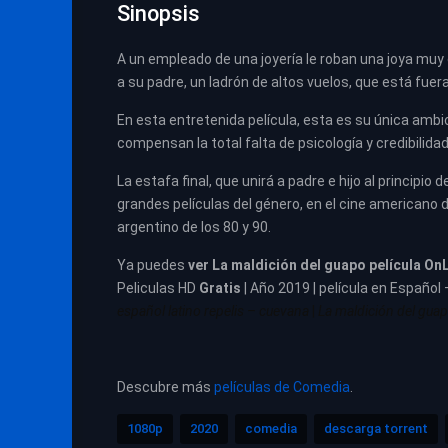
Sinopsis
A un empleado de una joyería le roban una joya muy 
a su padre, un ladrón de altos vuelos, que está fuera
En esta entretenida película, esta es su única ambici
compensan la total falta de psicología y credibilida
La estafa final, que unirá a padre e hijo al principi
grandes películas del género, en el cine americano de
argentino de los 80 y 90.
Ya puedes
ver
La maldición del guapo película
On
Peliculas HD
Gratis
| Año 2019 | película en Español 
español latino repelis – cuevana
|
La maldición del guapo
Descubre más
películas de Comedia
.
1080p
2020
comedia
descarga torrent