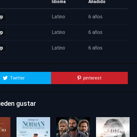
Idioma
Añadido
0p
Latino
6 años
0p
Latino
6 años
0p
Latino
6 años
Twitter
pinterest
ueden gustar