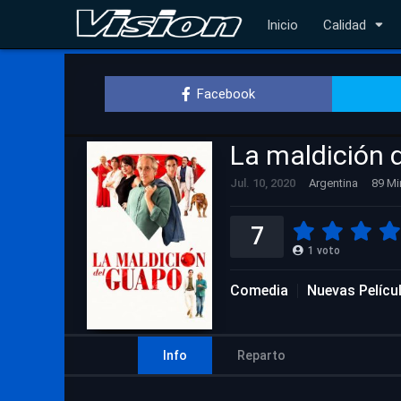
Inicio
Calidad
Facebook
La maldición 
Jul. 10, 2020
Argentina
89 Mi
7
1
voto
Comedia
Nuevas Pelícu
Info
Reparto