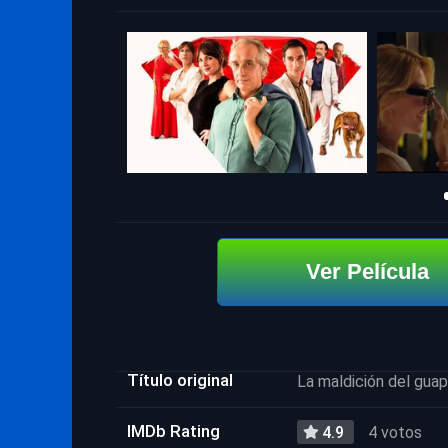
Ver Película
Título original
La maldición del gua
IMDb Rating
4.9
4 votos