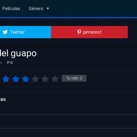
Películas
Género
Twitter
pinterest
del guapo
n.
PG
Tu voto:
0
las