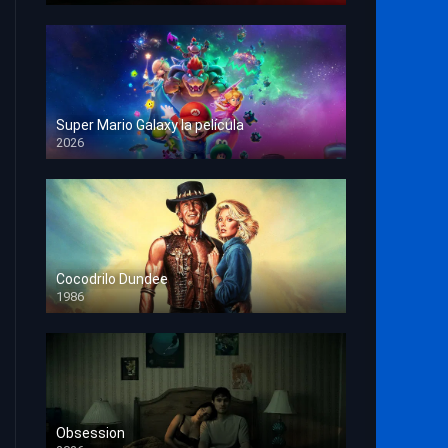
Super Mario Galaxy la película
2026
HD 1080p
Cocodrilo Dundee
1986
HD 1080p
Obsession