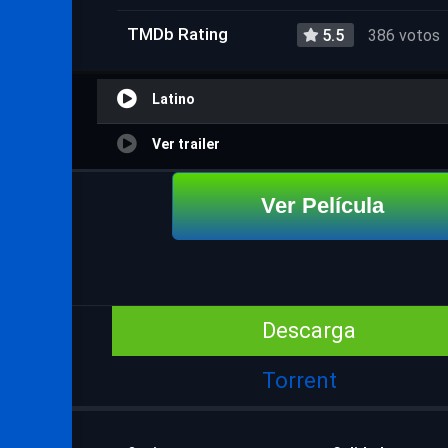
TMDb Rating
5.5
386 votos
Latino
Ver trailer
Ver Película
Descarga
Torrent