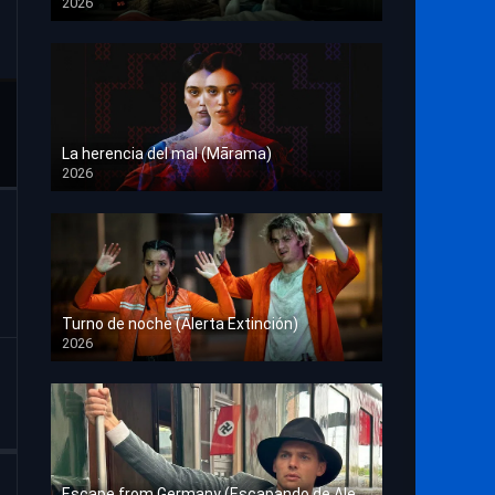
2026
HD 1080p
La herencia del mal (Mārama)
2026
HD 1080p
Turno de noche (Alerta Extinción)
2026
HD 1080p
Escape from Germany (Escapando de Alemania)