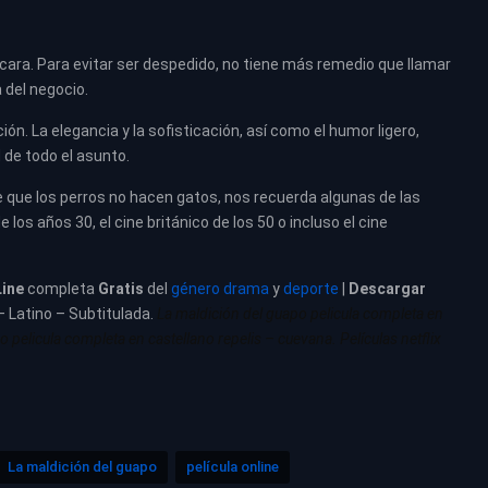
cara. Para evitar ser despedido, no tiene más remedio que llamar
 del negocio.
ón. La elegancia y la sofisticación, así como el humor ligero,
d de todo el asunto.
o de que los perros no hacen gatos, nos recuerda algunas de las
 los años 30, el cine británico de los 50 o incluso el cine
Line
completa
Gratis
del
género drama
y
deporte
|
Descargar
– Latino – Subtitulada.
La maldición del guapo pelicula completa en
 pelicula completa en castellano repelis – cuevana. Películas netflix
La maldición del guapo
película online