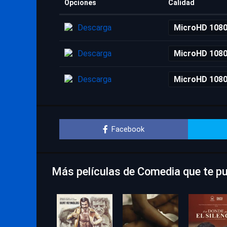
Opciones
Calidad
Descarga
MicroHD 108
Descarga
MicroHD 108
Descarga
MicroHD 108
Facebook
Más películas de Comedia que te p