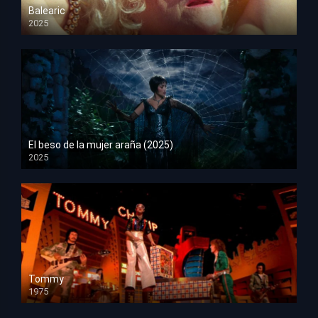
Balearic
2025
HD 1080p
El beso de la mujer araña (2025)
2025
HD 1080p
Tommy
1975
HD 1080p