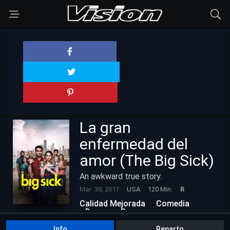
La gran
enfermedad del
amor (The Big Sick)
An awkward true story.
Mar. 30, 2017
USA
120 Min.
R
Calidad Mejorada
Comedia
Drama
Romance
Info
Reparto