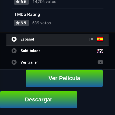
6.6
14,206 votos
TMDb Rating
6.9
639 votos
Español
Subtitulada
Ver trailer
Ver Película
Descargar