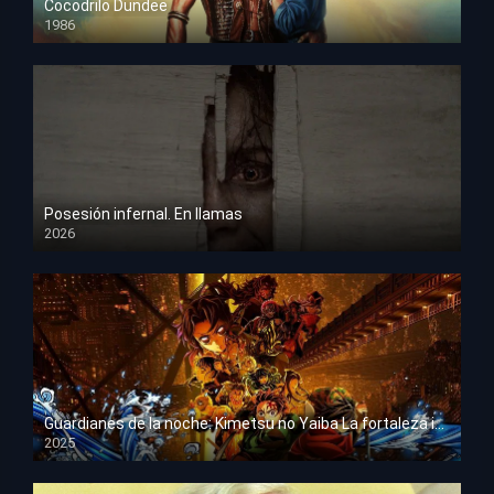
Cocodrilo Dundee
1986
HD 1080p
Posesión infernal. En llamas
2026
HD 1080p
Guardianes de la noche: Kimetsu no Yaiba La fortaleza infinita
2025
HD 1080p