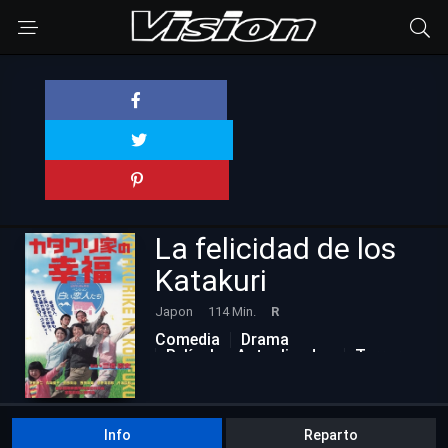
La felicidad de los
Katakuri
Japon
114 Min.
R
Comedia
Drama
Películas Actualizadas
Terror
Info
Reparto