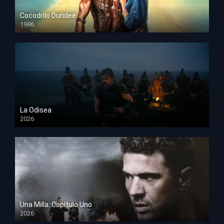
Cocodrilo Dundee
1986
HD 1080p
La Odisea
2026
TS Screener
Una Milla: Capítulo Uno
2026
HD 1080p