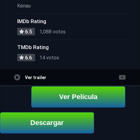
Kenau
IMDb Rating
6.5
1,088 votos
TMDb Rating
6.6
14 votos
Ver trailer
Ver Película
Descargar