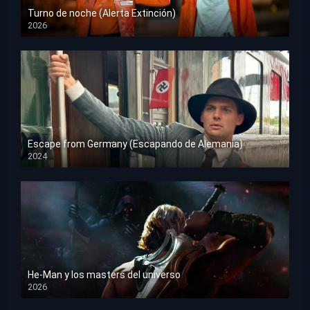
Turno de noche (Alerta Extinción)
2026
HD 1080p
Escape from Germany (Escapando de Alemania)
2024
HD 1080p
He-Man y los masters del universo
2026
HD 1080p