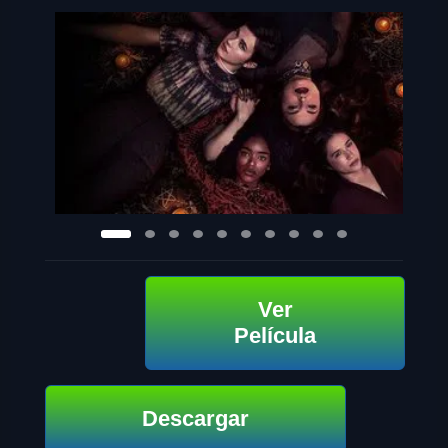
Ver
Película
Descargar