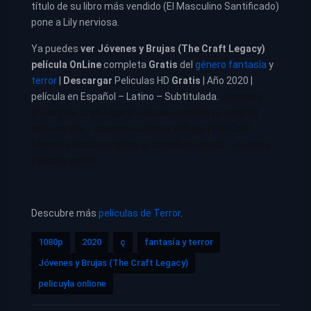
título de su libro más vendido (El Masculino Santificado)
pone a Lily nerviosa.
Ya puedes
ver
Jóvenes y Brujas (The Craft Legacy)
película
OnLine
completa
Gratis
del
género fantasía
y
terror
|
Descargar
Peliculas HD
Gratis
| Año 2020 |
película en Español – Latino – Subtitulada.
Jóvenes y
Brujas (The Craft Legacy) pelicula completa en español
latino repelis – cuevana
|
Jóvenes y Brujas (The Craft
Legacy) pelicula completa en castellano repelis – cuevana.
Películas netflix
Descubre más
películas de Terror
.
1080p
2020
ç
fantasía y terror
Jóvenes y Brujas (The Craft Legacy)
pelicuyla onlione