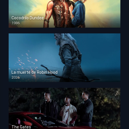
Cocodrilo Dundee
1986
HD 1080p
La muerte de Robin Hood
2026
HD 1080p
The Gates