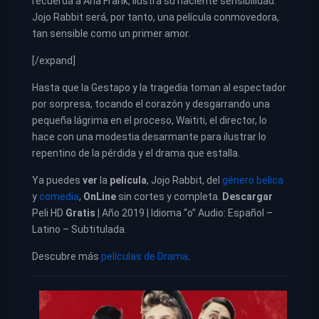
recuerda a Ana Frank, ilustra su naciente sensibilidad.
Jojo Rabbit será, por tanto, una película conmovedora,
tan sensible como un primer amor.
[/expand]
Hasta que la Gestapo y la tragedia toman al espectador
por sorpresa, tocando el corazón y desgarrando una
pequeña lágrima en el proceso, Waititi, el director, lo
hace con una modestia desarmante para ilustrar lo
repentino de la pérdida y el drama que estalla.
Ya puedes
ver
la
película
,
Jojo Rabbit, del
género belica
y
comedia
,
OnLine
sin cortes y completa.
Descargar
Peli HD
Gratis
| Año 2019 | Idioma “o” Audio: Español –
Latino – Subtitulada.
Descubre más
películas de Drama
.