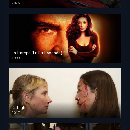
2026
HD 1080p
La trampa (La Emboscada)
1999
HD 1080p
Catfight
2017
HD 720p