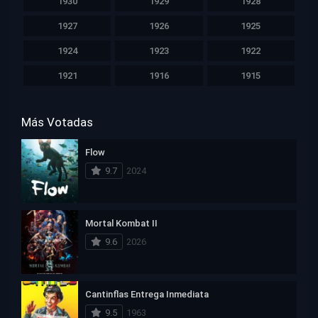
1930
1929
1928
1927
1926
1925
1924
1923
1922
1921
1916
1915
Más Votadas
Flow
9.7
2024
Mortal Kombat II
9.6
2026
Cantinflas Entrega Inmediata
9.5
1963