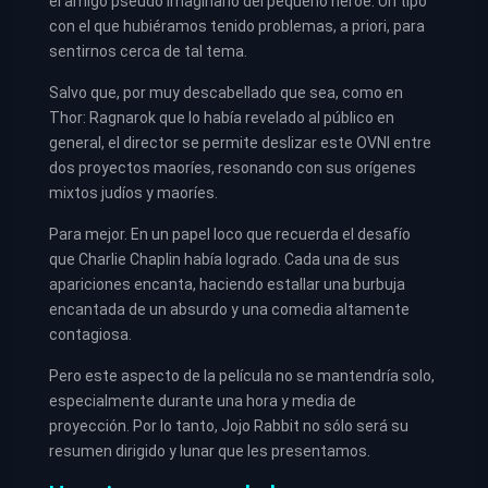
el amigo pseudo imaginario del pequeño héroe. Un tipo
con el que hubiéramos tenido problemas, a priori, para
sentirnos cerca de tal tema.
Salvo que, por muy descabellado que sea, como en
Thor: Ragnarok que lo había revelado al público en
general, el director se permite deslizar este OVNI entre
dos proyectos maoríes, resonando con sus orígenes
mixtos judíos y maoríes.
Para mejor. En un papel loco que recuerda el desafío
que Charlie Chaplin había logrado. Cada una de sus
apariciones encanta, haciendo estallar una burbuja
encantada de un absurdo y una comedia altamente
contagiosa.
Pero este aspecto de la película no se mantendría solo,
especialmente durante una hora y media de
proyección. Por lo tanto, Jojo Rabbit no sólo será su
resumen dirigido y lunar que les presentamos.