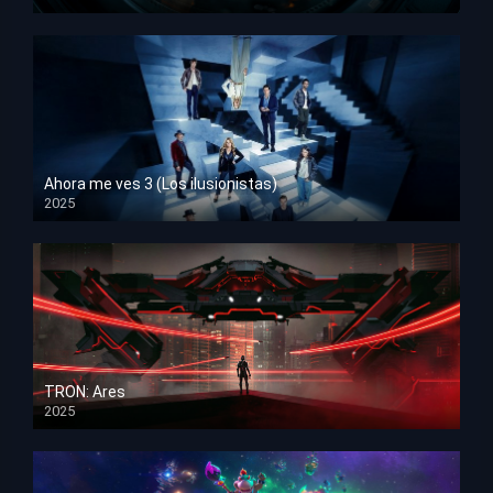
HD 1080p
Ahora me ves 3 (Los ilusionistas)
2025
HD 1080p
TRON: Ares
2025
HD 1080p