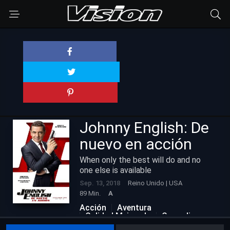
Johnny English: De
nuevo en acción
When only the best will do and no
one else is available
Sep. 13, 2018
Reino Unido | USA
89 Min.
A
Acción
Aventura
Calidad Mejorada
Comedia
Familiar