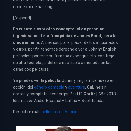
es como si fuera la primera película que explota el
concepto de hacking.
[/expand]
En cuanto a este otro concepto, el de parodiar
ingeniosamente la franquicia de James Bond, será la
unión mínima.
Al menos, por el placer de los aficionados
y otros, por fin tenemos derecho a ver a Johnny English
pelí online ponerse su famoso exoesqueleto, ese traje
de alta tecnología del que nos habló a menudo en las
otras dos películas.
Ya puedes
ver
la
película
, Johnny English: De nuevo en
acción, del
género comedia
y
aventura
,
OnLine
sin
cortes y completa. descargar Peli HD
Gratis
| Año 2018 |
Idioma «o» Audio: Español – Latino – Subtitulada.
Descubre más
películas de Acción
.