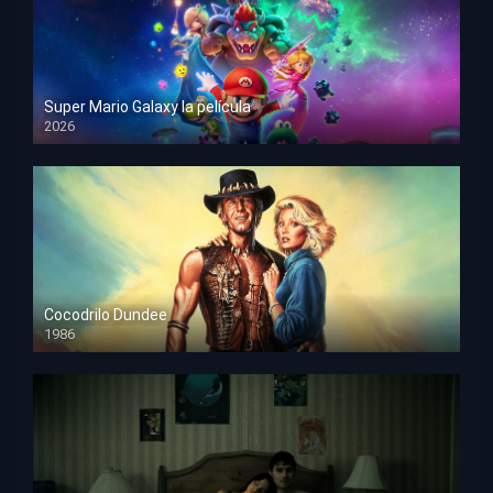
Super Mario Galaxy la película
2026
HD 1080p
Cocodrilo Dundee
1986
HD 1080p