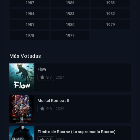
1987
1986
1985
1984
1983
1982
1981
1980
1979
1978
1977
Más Votadas
Flow
9.7
2024
Mortal Kombat II
9.6
2026
El mito de Bourne (La supremacía Bourne)
9.5
2004