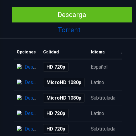
Descarga
Torrent
Opciones
Calidad
Idioma
Añadid
Descarga
HD 720p
Español
7 años
Descarga
MicroHD 1080p
Latino
7 años
Descarga
MicroHD 1080p
Subtitulada
7 años
Descarga
HD 720p
Latino
7 años
Descarga
HD 720p
Subtitulada
7 años