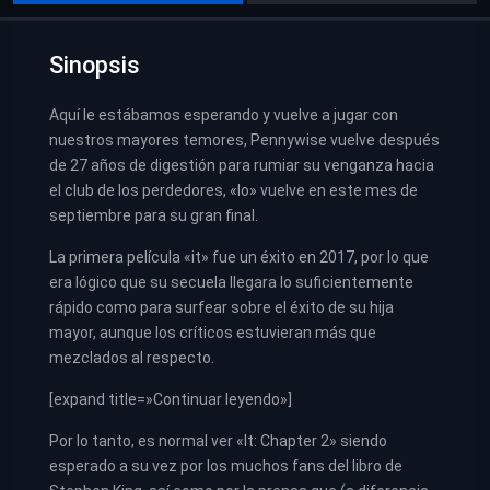
Sinopsis
Aquí le estábamos esperando y vuelve a jugar con
nuestros mayores temores, Pennywise vuelve después
de 27 años de digestión para rumiar su venganza hacia
el club de los perdedores, «lo» vuelve en este mes de
septiembre para su gran final.
La primera película «it» fue un éxito en 2017, por lo que
era lógico que su secuela llegara lo suficientemente
rápido como para surfear sobre el éxito de su hija
mayor, aunque los críticos estuvieran más que
mezclados al respecto.
[expand title=»Continuar leyendo»]
Por lo tanto, es normal ver «It: Chapter 2» siendo
esperado a su vez por los muchos fans del libro de