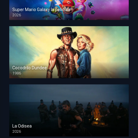
Super Mario Galaxy la película
2026
HD 1080p
Cocodrilo Dundee
1986
HD 1080p
La Odisea
2026
TS Screener