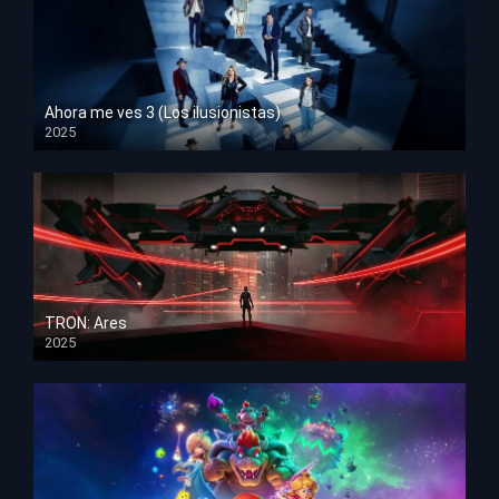
Ahora me ves 3 (Los ilusionistas)
2025
HD 1080p
TRON: Ares
2025
HD 1080p