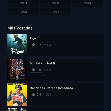
1981
1980
1979
1978
1977
Más Votadas
Flow
9.7
2024
Mortal Kombat II
9.6
2026
Cantinflas Entrega Inmediata
9.5
1963