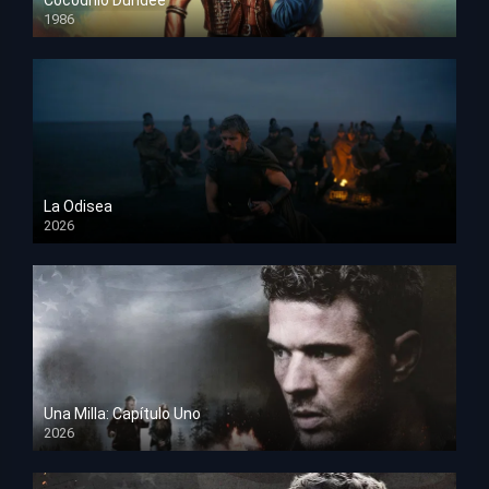
Cocodrilo Dundee
1986
HD 1080p
La Odisea
2026
TS Screener
Una Milla: Capítulo Uno
2026
HD 1080p