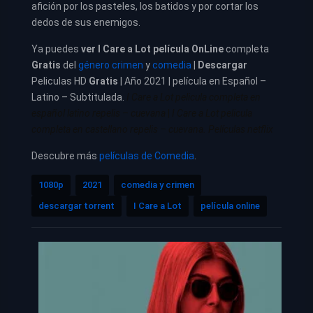
afición por los pasteles, los batidos y por cortar los
dedos de sus enemigos.
Ya puedes
ver
I Care a Lot película
OnLine
completa
Gratis
del
género crimen
y
comedia
|
Descargar
Peliculas HD
Gratis
| Año 2021 | película en Español –
Latino – Subtitulada.
I Care a Lot pelicula completa en
español latino repelis – cuevana
|
I Care a Lot pelicula
completa en castellano repelis – cuevana. Películas netflix
Descubre más
películas de Comedia
.
1080p
2021
comedia y crimen
descargar torrent
I Care a Lot
película online