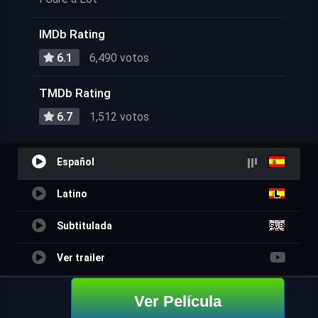
IMDb Rating
6.1
6,490 votos
TMDb Rating
6.7
1,512 votos
Español
Latino
Subtitulada
Ver trailer
Ver Película