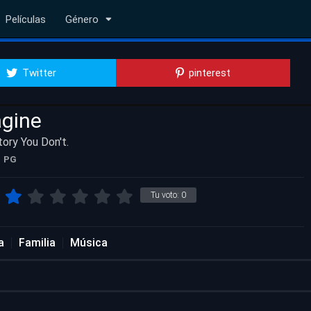
Películas
Género
Twitter
pinterest
agine
ory You Don't.
PG
Tu voto:
0
a
Familia
Música