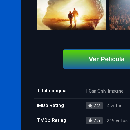
Ver Película
Título original
I Can Only Imagine
IMDb Rating
7.2
4 votos
TMDb Rating
7.5
219 votos