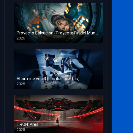
Proyecto Salvación (Proyecto Fin del Mundo)
2026
HD 1080p
Ahora me ves 3 (Los ilusionistas)
2025
HD 1080p
TRON: Ares
2025
HD 1080p