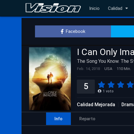
Inicio
Calidad
Facebook
I Can Only Im
The Song You Know. The St
Feb. 14, 2018
USA
110 Min.
5
1
voto
Calidad Mejorada
Dram
Info
Reparto