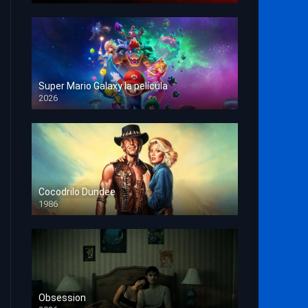
Super Mario Galaxy la película
2026
HD 1080p
Cocodrilo Dundee
1986
HD 1080p
Obsession