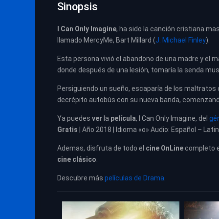
Sinopsis
I Can Only Imagine
, ha sido la canción cristiana ma
llamado MercyMe, Bart Millard (
J. Michael Finley
).
Esta persona vivió el abandono de una madre y el mal
donde después de una lesión, tomaría la senda musi
Persiguiendo un sueño, escaparía de los maltratos d
decrépito autobús con su nueva banda, comenzando
Ya puedes
ver
la
película
, I Can Only Imagine, del
gé
Gratis
| Año 2018 | Idioma «o» Audio: Español – Lati
Ademas, disfruta de todo el
cine OnLine
completo 
cine clásico
.
Descubre más
películas de Drama
.