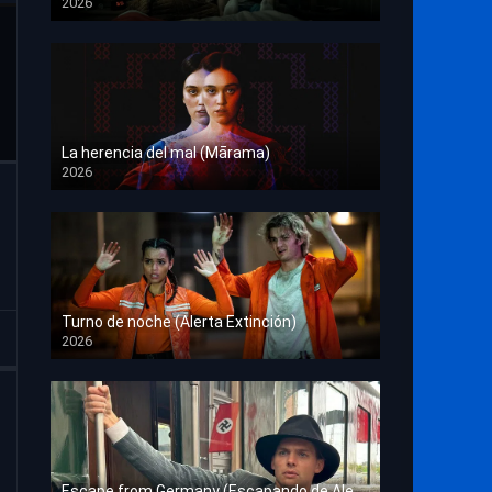
2026
HD 1080p
La herencia del mal (Mārama)
2026
HD 1080p
Turno de noche (Alerta Extinción)
2026
HD 1080p
Escape from Germany (Escapando de Alemania)