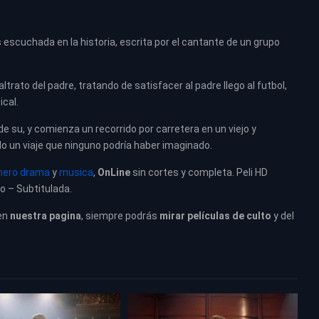
s escuchada en la historia, escrita por el cantante de un grupo
trato del padre, tratando de satisfacer al padre llego al futbol,
cal.
e su, y comienza un recorrido por carretera en un viejo y
 un viaje que ninguno podría haber imaginado
.
nero drama
y
musica
,
OnLine
sin cortes y completa. Peli HD
no – Subtitulada.
en
nuestra pagina
, siempre podrás
mirar películas de culto
y del