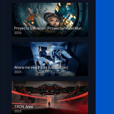
Proyecto Salvación (Proyecto Fin del Mundo)
2026
HD 1080p
Ahora me ves 3 (Los ilusionistas)
2025
HD 1080p
TRON: Ares
2025
HD 1080p