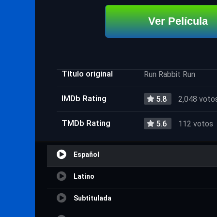
Ver Película
Título original
Run Rabbit Run
IMDb Rating
5.8
2,048 voto
TMDb Rating
5.6
112 votos
Español
Latino
Subtitulada