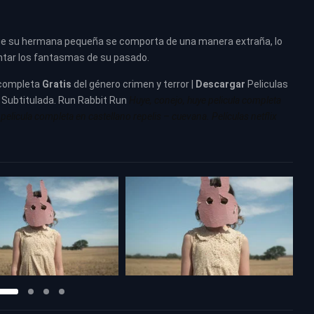
 que su hermana pequeña se comporta de una manera extraña, lo
ontar los fantasmas de su pasado.
completa
Gratis
del género crimen y terror |
Descargar
Peliculas
– Subtitulada. Run Rabbit Run
Huye, conejo, huye pelicula completa
pelicula completa en castellano repelis – cuevana. Películas netflix