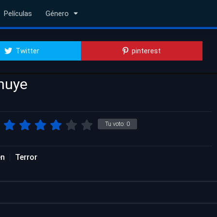
Películas
Género
Twitter
pinterest
 huye
Tu voto:
0
en
Terror