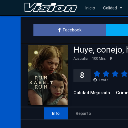
Inicio
Calidad
Facebook
Huye, conejo,
Australia
100 Min.
R
8
1
voto
Calidad Mejorada
Crim
Info
Reparto