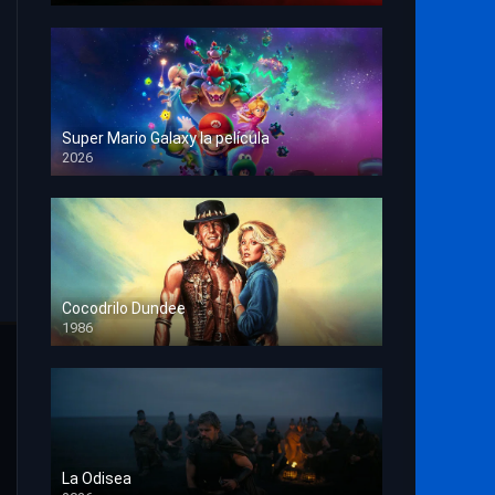
Super Mario Galaxy la película
2026
HD 1080p
Cocodrilo Dundee
1986
HD 1080p
La Odisea