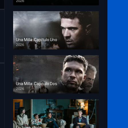
2026
TS Screener
Una Milla: Capítulo Uno
2026
HD 1080p
Una Milla: Capítulo Dos
2026
HD 1080p
Un buen chico