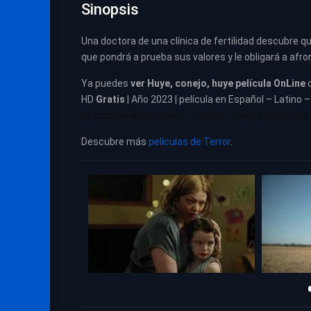
Sinopsis
Una doctora de una clínica de fertilidad descubre
que pondrá a prueba sus valores y le obligará a afr
Ya puedes
ver
Huye, conejo, huye película
OnLine
HD
Gratis
| Año 2023 | película en Español – Latino 
en español latino repelis – cuevana
|
Huye, conejo, huye 
Descubre más
películas de Terror
.