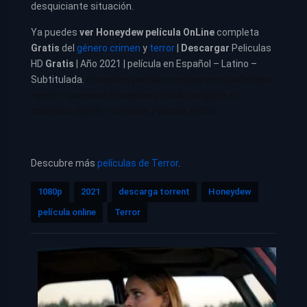
desquiciante situación.
Ya puedes
ver
Honeydew película
OnLine
completa
Gratis
del
género crimen
y
terror
|
Descargar
Peliculas
HD
Gratis
| Año 2021 | película en Español – Latino –
Subtitulada.
Honeydew pelicula completa en español latino
repelis – cuevana
|
Honeydew pelicula completa en
castellano repelis – cuevana. Películas netflix
Descubre más
películas de Terror
.
1080p
2021
descarga torrent
Honeydew
película online
Terror