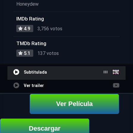
Honeydew
IMDb Rating
4.9
3,756 votos
TMDb Rating
5.1
137 votos
Subtitulada
Ver trailer
Ver Película
Descargar