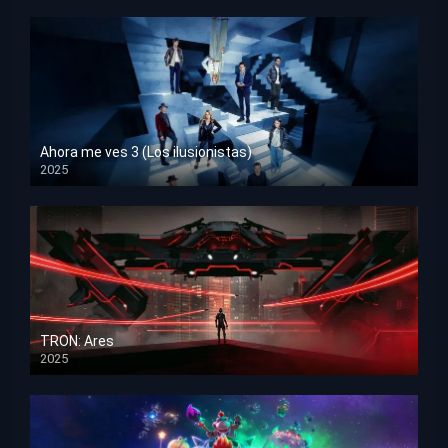
Ahora me ves 3 (Los ilusionistas)
2025
HD 1080p
TRON: Ares
2025
HD 1080p