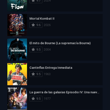
9.7
2024
Mortal Kombat II
9.6
2026
El mito de Bourne (La supremacía Bourne)
9.5
2004
Cantinflas Entrega Inmediata
9.5
1963
La guerra de las galaxias Episodio IV: Una nueva esperanza
9.5
1977