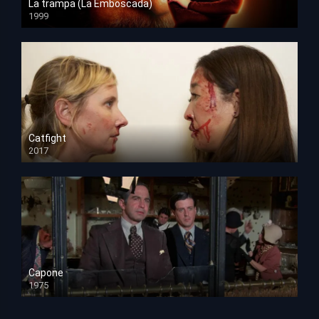
La trampa (La Emboscada)
1999
HD 1080p
Catfight
2017
HD 720p
Capone
1975
HD 1080p