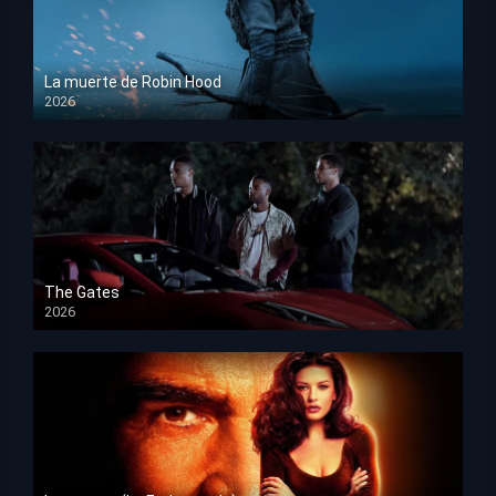
La muerte de Robin Hood
2026
HD 1080p
The Gates
2026
HD 1080p