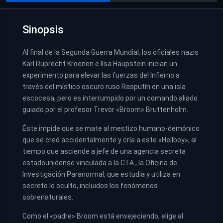
Sinopsis
Al final de la Segunda Guerra Mundial, los oficiales nazis
Karl Ruprecht Kroenen e Ilsa Haupstein inician un
experimento para elevar las fuerzas del Infierno a
través del místico oscuro ruso Rasputín en una isla
escocesa, pero es interrumpido por un comando aliado
guiado por el profesor Trevor «Broom» Bruttenholm.
Éste impide que se mate al mestizo humano-demónico
que se creó accidentalmente y cría a este «Hellboy», al
tiempo que asciende a jefe de una agencia secreta
estadounidense vinculada a la C.I.A., la Oficina de
Investigación Paranormal, que estudia y utiliza en
secreto lo oculto, incluidos los fenómenos
sobrenaturales.
Como el «padre» Broom está envejeciendo, elige al