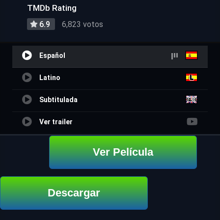
TMDb Rating
6.9
6,823 votos
Español
Latino
Subtitulada
Ver trailer
Ver Película
Descargar