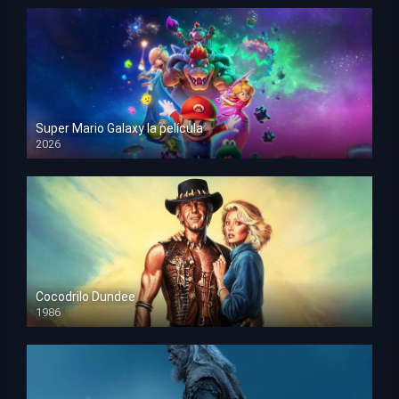
Super Mario Galaxy la película
2026
HD 1080p
Cocodrilo Dundee
1986
HD 1080p