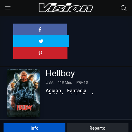
Hellboy
USA
119 Min.
PG-13
Acción
Fantasía
Películas Actualizadas
Info
Reparto