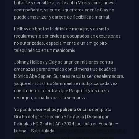
brillante y sensible agente John Myers como nuevo
acompañante, ya que el «guerrero» agente Clay no
puede empatizar y carece de flexibilidad mental.
Hellboy es bastante difícil de manejar, y es visto
regularmente por civiles preocupados en excursiones
no autorizadas, especialmente a un amigo piro-
telequinético en un manicomio.
Johnny, Hellboy y Clay se unen en misiones contra
amenazas paranormales con el monstruo acuático-
biónico Abe Sapien. Su tarea resulta ser desalentadora,
ya que el monstruo Sammael se multiplica cada vez
que «muere», mientras que Rasputín y los nazis
resurgen, armados para la venganza.
Ya puedes
ver
Hellboy película
OnLine
completa
Gratis
del género acción y fantasía |
Descargar
Peliculas HD
Gratis
| Año 2004 | película en Español –
Latino – Subtitulada.
Hellboy pelicula completa en español
latino repelis – cuevana
|
Hellboy pelicula completa en