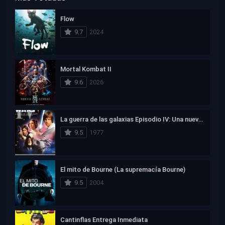
Flow
9.7
2024
Mortal Kombat II
9.6
2026
La guerra de las galaxias Episodio IV: Una nueva esperanza
9.5
1977
El mito de Bourne (La supremacía Bourne)
9.5
2004
Cantinflas Entrega Inmediata