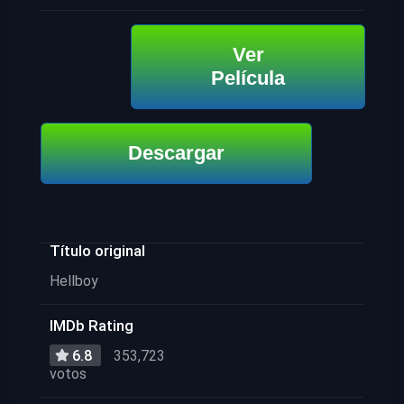
Ver
Película
Descargar
Título original
Hellboy
IMDb Rating
6.8
353,723
votos