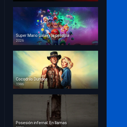
Super Mario Galaxy la película
2026
HD 1080p
Cocodrilo Dundee
1986
HD 1080p
Posesión infernal. En llamas