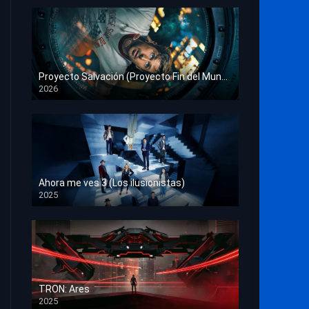
Proyecto Salvación (Proyecto Fin del Mundo)
2026
HD 1080p
Ahora me ves 3 (Los ilusionistas)
2025
HD 1080p
TRON: Ares
2025
HD 1080p