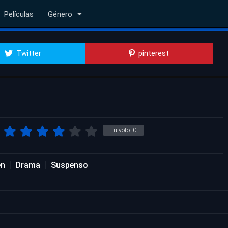
Películas
Género
Twitter
pinterest
Tu voto:
0
en
Drama
Suspenso