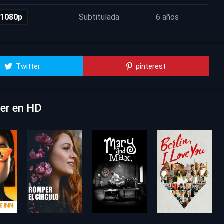
 1080p
Subtitulada
6 años
Twitter
pinterest
ver en HD