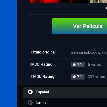
Ver Película
Título original
Sala samobójców. Hej
IMDb Rating
7.1
6 votos
TMDb Rating
7.1
397 votos
Español
Latino