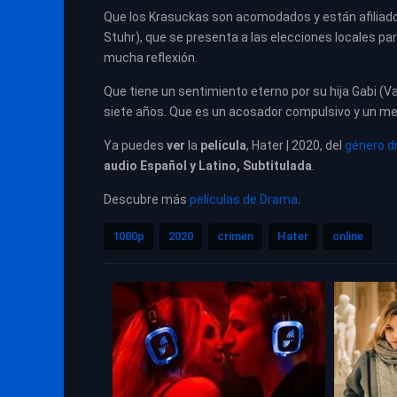
Que los Krasuckas son acomodados y están afiliados
Stuhr), que se presenta a las elecciones locales pa
mucha reflexión.
Que tiene un sentimiento eterno por su hija Gabi (V
siete años. Que es un acosador compulsivo y un me
Ya puedes
ver
la
película
, Hater | 2020, del
género 
audio Español y Latino, Subtitulada
.
Descubre más
películas de Drama
.
1080p
2020
crimen
Hater
online