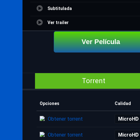
Subtitulada
Ver trailer
Ver Película
Torrent
Opciones
Calidad
Obtener torrent
MicroHD
Obtener torrent
MicroHD