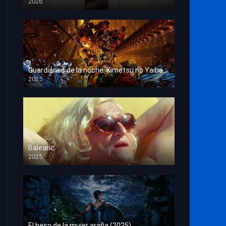
2026
HD 1080p
Guardianes de la noche: Kimetsu no Yaiba La fortaleza infinita
2025
HD 1080p
Balearic
2025
HD 1080p
El beso de la mujer araña (2025)