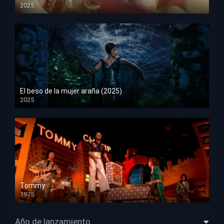
2025
HD 1080p
El beso de la mujer araña (2025)
2025
HD 1080p
Tommy
1975
HD 1080p
Año de lanzamiento