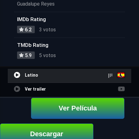
Guadalupe Reyes
IMDb Rating
6.2
3 votos
TMDb Rating
5.9
5 votos
Latino
Ver trailer
Ver Película
Descargar