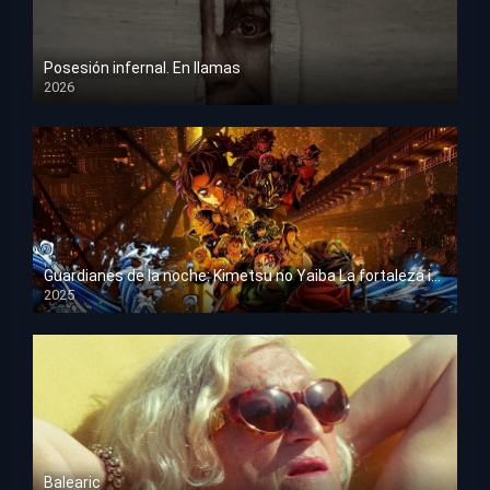
Posesión infernal. En llamas
2026
HD 1080p
Guardianes de la noche: Kimetsu no Yaiba La fortaleza infinita
2025
HD 1080p
Balearic