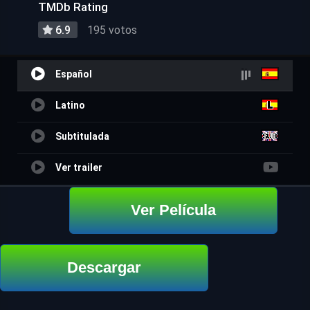
TMDb Rating
6.9
195 votos
Español
Latino
Subtitulada
Ver trailer
Ver Película
Descargar