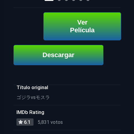
Ver
Película
Descargar
Título original
ゴジラvsモスラ
IMDb Rating
6.1
5,831 votos