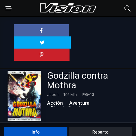
Godzilla contra
Mothra
Japon
102 Min.
PG-13
Acción
Aventura
Ciencia ficción
Películas Actualizadas
Info
Reparto