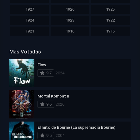
1927
1926
1925
1924
1923
1922
1921
1916
1915
Más Votadas
Flow
9.7
2024
Mortal Kombat II
9.6
2026
El mito de Bourne (La supremacía Bourne)
9.5
2004