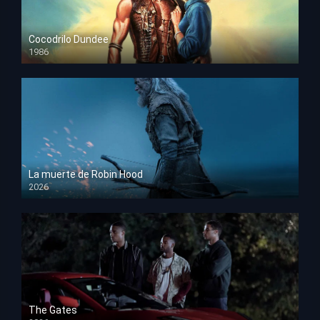
Cocodrilo Dundee
1986
HD 1080p
La muerte de Robin Hood
2026
HD 1080p
The Gates