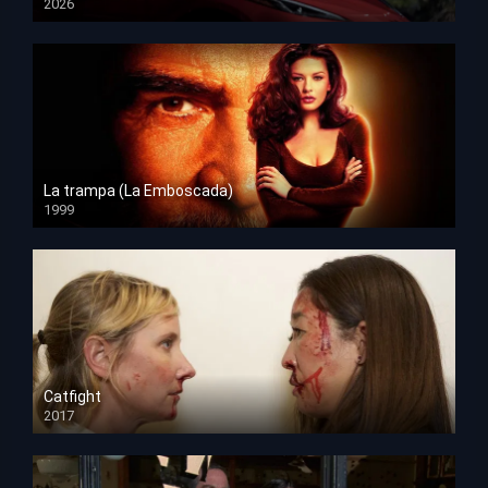
2026
HD 1080p
La trampa (La Emboscada)
1999
HD 1080p
Catfight
2017
HD 720p