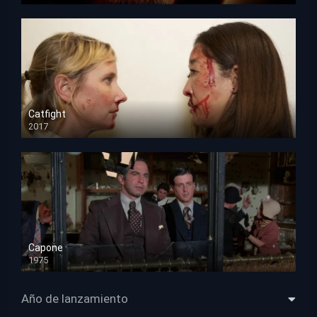
Catfight
2017
HD 720p
Capone
1975
HD 1080p
Año de lanzamiento