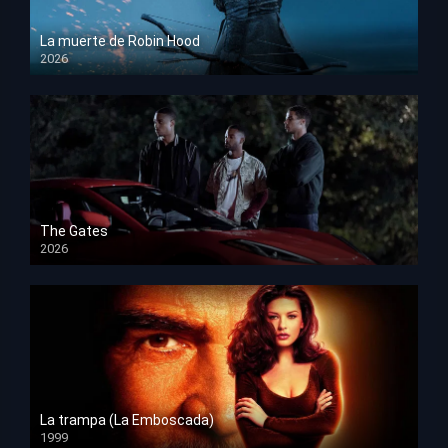
La muerte de Robin Hood
2026
HD 1080p
The Gates
2026
HD 1080p
La trampa (La Emboscada)
1999
HD 1080p