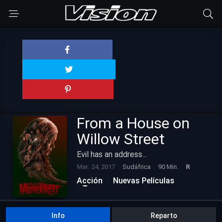
From a House on
Willow Street
Evil has an address...
Mar. 24, 2017
Sudáfrica
90 Min.
R
Acción
Nuevas Películas
Terror
Info
Reparto