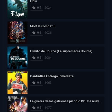
Flow
9.7
2024
Mortal Kombat II
9.6
2026
El mito de Bourne (La supremacía Bourne)
9.5
2004
Cantinflas Entrega Inmediata
9.5
1963
La guerra de las galaxias Episodio IV: Una nueva esperanza
9.5
1977