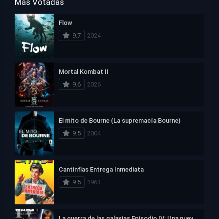
Más Votadas
Flow
9.7
2024
Mortal Kombat II
9.6
2026
El mito de Bourne (La supremacía Bourne)
9.5
2004
Cantinflas Entrega Inmediata
9.5
1963
La guerra de las galaxias Episodio IV: Una nueva esperanza