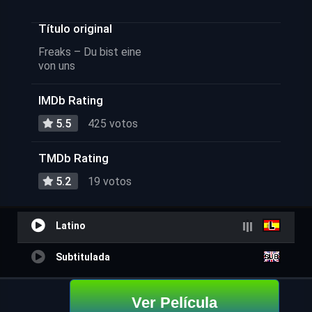
Título original
Freaks – Du bist eine
von uns
IMDb Rating
5.5
425 votos
TMDb Rating
5.2
19 votos
Latino
Subtitulada
Ver Película