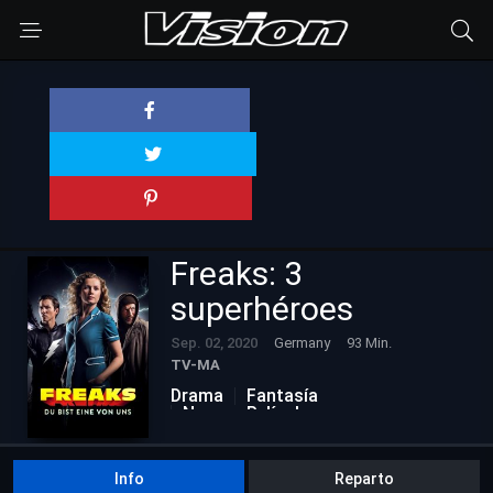
Freaks: 3
superhéroes
Sep. 02, 2020
Germany
93 Min.
TV-MA
Drama
Fantasía
Nuevas Películas
Info
Reparto