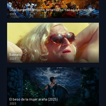
Guardianes de la noche: Kimetsu no Yaiba La fortaleza infinita
2025
HD 1080p
Balearic
2025
HD 1080p
El beso de la mujer araña (2025)
2025
HD 1080p