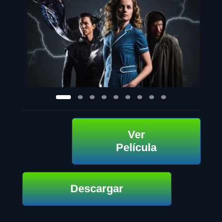
Ver
Película
Descargar