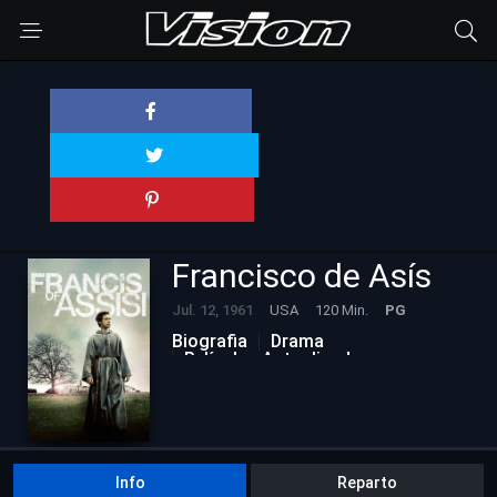
Francisco de Asís
Jul. 12, 1961
USA
120 Min.
PG
Biografia
Drama
Películas Actualizadas
Info
Reparto