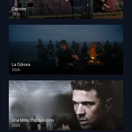
Capone
1975
HD 1080p
La Odisea
2026
TS Screener
Una Milla: Capítulo Uno
2026
HD 1080p