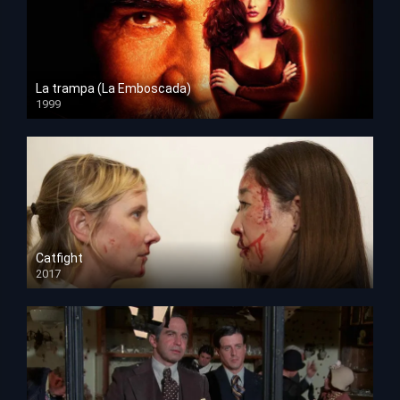
La trampa (La Emboscada)
1999
HD 1080p
Catfight
2017
HD 720p