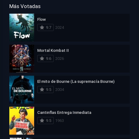
Más Votadas
Flow
9.7
2024
Mortal Kombat II
9.6
2026
El mito de Bourne (La supremacía Bourne)
9.5
2004
Cantinflas Entrega Inmediata
9.5
1963