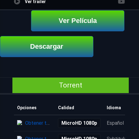
Ver trailer
Ver Película
Descargar
Torrent
Opciones
Calidad
Idioma
Obtener torrent
MicroHD 1080p
Español
Obtener torrent
MicroHD 1080p
Subtitulada