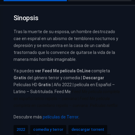
Sinopsis
Tras la muerte de su esposa, un hombre destrozado
cae en espiral en un abismo de temblores nocturnos y
depresión y se encuentra en la casa de un caníbal
trastornado que lo convence de quitarse la vida de la
manera más horrible imaginable.
Ya puedes
ver
Feed Me película
OnLine
completa
Gratis
del género terror y comedia |
Descargar
Peliculas HD
Gratis
| Año 2022 | película en Español –
Latino – Subtitulada. Feed Me
Feed Me pelicula completa
en español latino repelis – cuevana
|
Feed Me pelicula
completa en castellano repelis – cuevana. Películas netflix
Descubre más
películas de Terror
.
2022
comedia y terror
descargar torrent