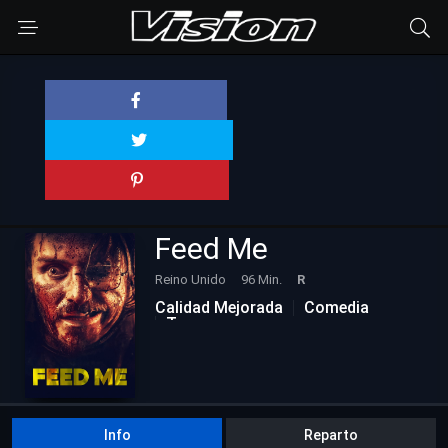
Feed Me
Reino Unido
96 Min.
R
Calidad Mejorada
Comedia
Terror
Info
Reparto