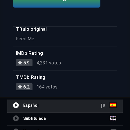
Título original
Feed Me
IMDb Rating
5.9
4,231 votos
TMDb Rating
6.2
164 votos
Español
Subtitulada