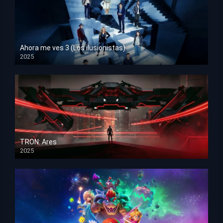
Ahora me ves 3 (Los ilusionistas)
2025
HD 1080p
TRON: Ares
2025
HD 1080p