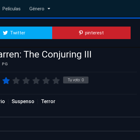
Películas
Género
Twitter
pinterest
ren: The Conjuring III
PG
Tu voto:
0
rio
Suspenso
Terror