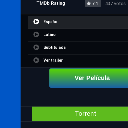
TMDb Rating
7.1
437 votos
Español
Latino
Subtitulada
Ver trailer
Ver Película
Torrent