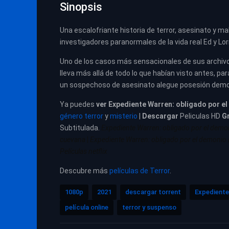
Sinopsis
Una escalofriante historia de terror, asesinato y
investigadores paranormales de la vida real Ed y Lo
Uno de los casos más sensacionales de sus archivos
lleva más allá de todo lo que habían visto antes, pa
un sospechoso de asesinato alegue posesión dem
Ya puedes
ver
Expediente Warren: obligado por el 
género terror
y
misterio
|
Descargar
Peliculas HD
Gr
Subtitulada.
Expediente Warren: obligado por el demoni
cuevana
|
Expediente Warren: obligado por el demonio (T
Películas netflix
Descubre más
películas de Terror
.
1080p
2021
descargar torrent
Expediente 
película online
terror y suspenso