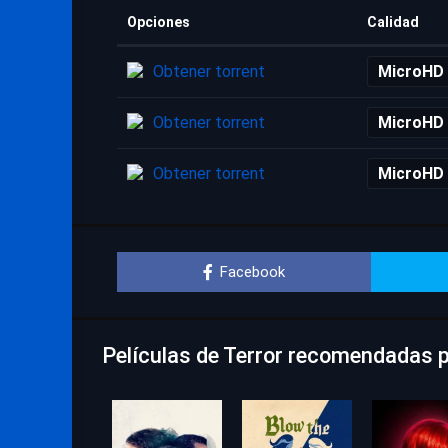
Opciones
Calidad
Obtener torrent
MicroHD
Obtener torrent
MicroHD
Obtener torrent
MicroHD
Facebook
Películas de Terror recomendadas p