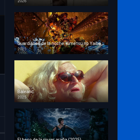
2026
HD 1080p
Guardianes de la noche: Kimetsu no Yaiba La fortaleza infinita
2025
HD 1080p
Balearic
2025
HD 1080p
El beso de la mujer araña (2025)