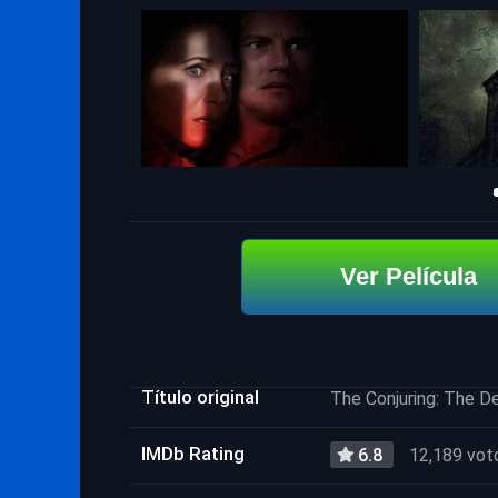
Ver Película
Título original
The Conjuring: The D
IMDb Rating
6.8
12,189 vot