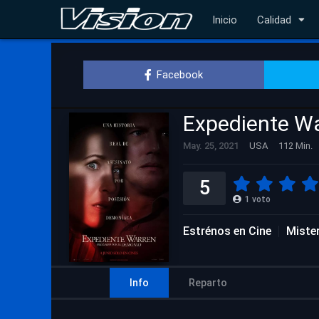
Inicio
Calidad
Facebook
Expediente War
May. 25, 2021
USA
112 Min.
5
1
voto
Estrénos en Cine
Miste
Info
Reparto