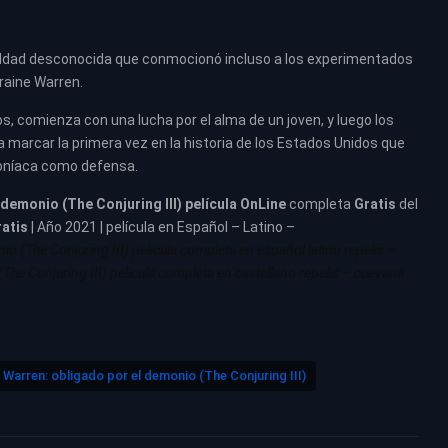
 maldad desconocida que conmocionó incluso a los experimentados
rraine Warren.
, comienza con una lucha por el alma de un joven, y luego los
ra marcar la primera vez en la historia de los Estados Unidos que
oníaca como defensa.
demonio (The Conjuring III) película
OnLine
completa
Gratis
del
atis
| Año 2021 | película en Español – Latino –
o (The Conjuring III) pelicula completa en español latino repelis –
he Conjuring III) pelicula completa en castellano repelis – cuevana.
Warren: obligado por el demonio (The Conjuring III)