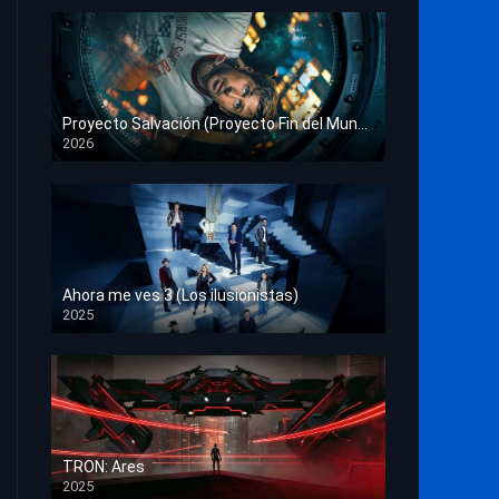
Proyecto Salvación (Proyecto Fin del Mundo)
2026
HD 1080p
Ahora me ves 3 (Los ilusionistas)
2025
HD 1080p
TRON: Ares
2025
HD 1080p