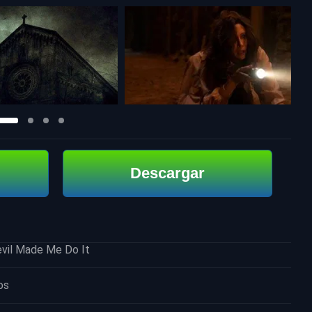
Descargar
evil Made Me Do It
os