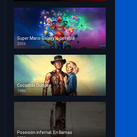
Super Mario Galaxy la película
2026
HD 1080p
Cocodrilo Dundee
1986
HD 1080p
Posesión infernal. En llamas