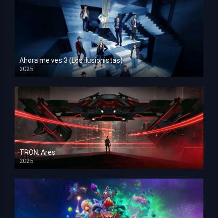
Ahora me ves 3 (Los ilusionistas)
2025
HD 1080p
TRON: Ares
2025
HD 1080p