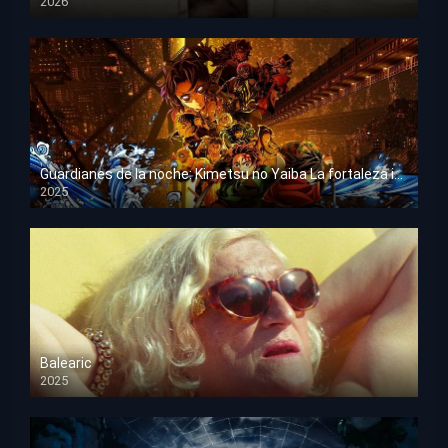
2026
HD 1080p
Guardianes de la noche: Kimetsu no Yaiba La fortaleza infinita
2025
HD 1080p
Balearic
2025
HD 1080p