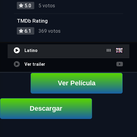
5.0
5 votos
TMDb Rating
6.1
369 votos
Latino
Ver trailer
Ver Película
Descargar