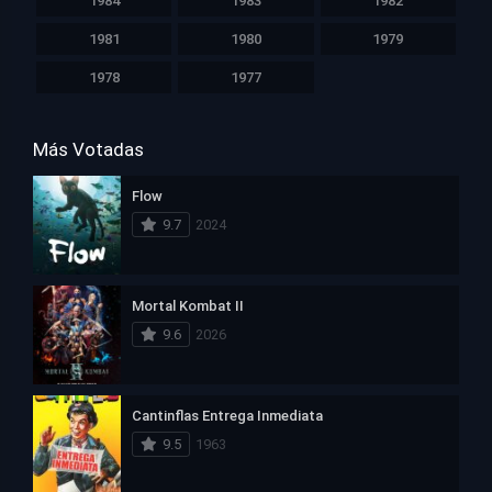
1984
1983
1982
1981
1980
1979
1978
1977
Más Votadas
Flow
9.7
2024
Mortal Kombat II
9.6
2026
Cantinflas Entrega Inmediata
9.5
1963