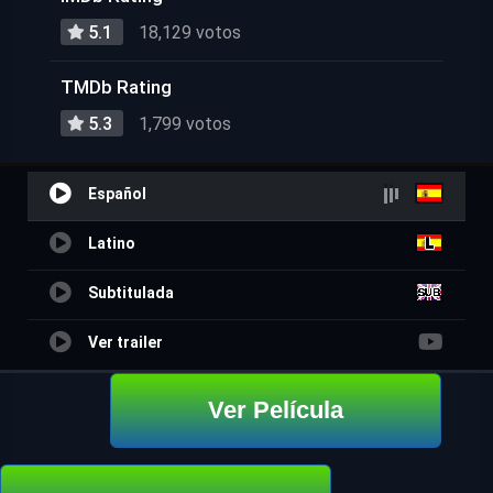
5.1
18,129 votos
TMDb Rating
5.3
1,799 votos
Español
Latino
Subtitulada
Ver trailer
Ver Película