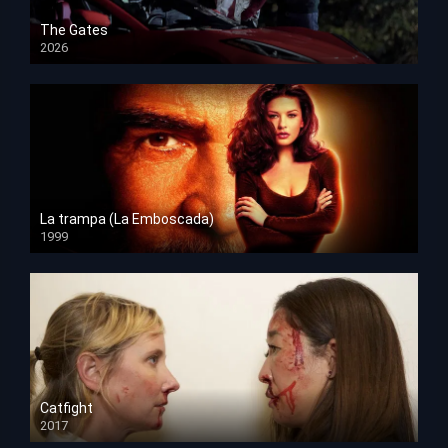
The Gates
2026
HD 1080p
La trampa (La Emboscada)
1999
HD 1080p
Catfight
2017
HD 720p