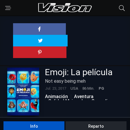
Emoji: La película
Not easy being meh
Jul. 23, 2017
USA
86 Min.
PG
Animación
Aventura
Calidad Mejorada
Comedia
Info
Reparto