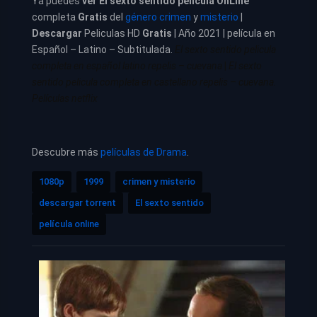
Ya puedes
ver
El sexto sentido película
OnLine
completa
Gratis
del
género crimen
y
misterio
|
Descargar
Peliculas HD
Gratis
| Año 2021 | película en
Español – Latino – Subtitulada.
El sexto sentido pelicula
completa en español latino repelis – cuevana
|
El sexto
sentido pelicula completa en castellano repelis – cuevana.
Películas netflix
Descubre más
películas de Drama
.
1080p
1999
crimen y misterio
descargar torrent
El sexto sentido
película online