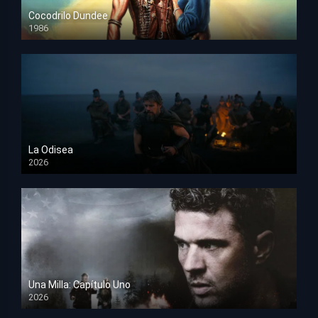
Cocodrilo Dundee
1986
HD 1080p
La Odisea
2026
TS Screener
Una Milla: Capítulo Uno
2026
HD 1080p