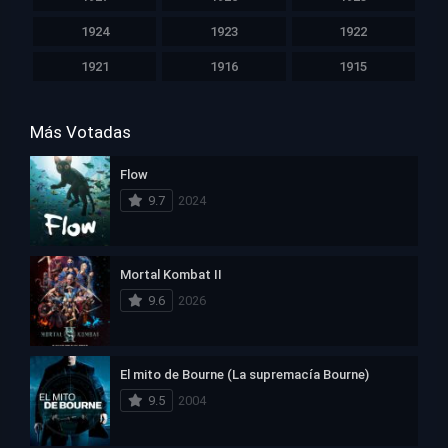
1924
1923
1922
1921
1916
1915
Más Votadas
Flow
9.7
2024
Mortal Kombat II
9.6
2026
El mito de Bourne (La supremacía Bourne)
9.5
2004