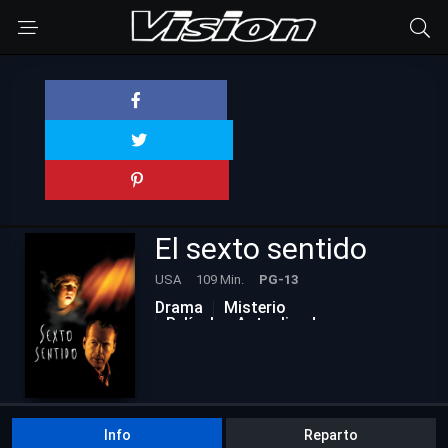
El sexto sentido
USA
109 Min.
PG-13
Drama
Misterio
Películas Actualizadas
Info
Reparto