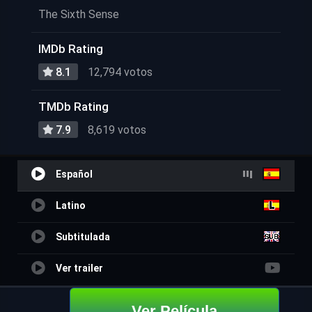
The Sixth Sense
IMDb Rating
8.1
12,794 votos
TMDb Rating
7.9
8,619 votos
Español
Latino
Subtitulada
Ver trailer
Ver Película