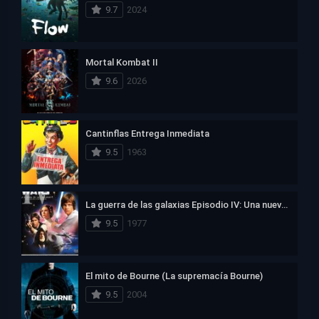
9.7
2024
Mortal Kombat II
9.6
2026
Cantinflas Entrega Inmediata
9.5
1963
La guerra de las galaxias Episodio IV: Una nueva esperanza
9.5
1977
El mito de Bourne (La supremacía Bourne)
9.5
2004