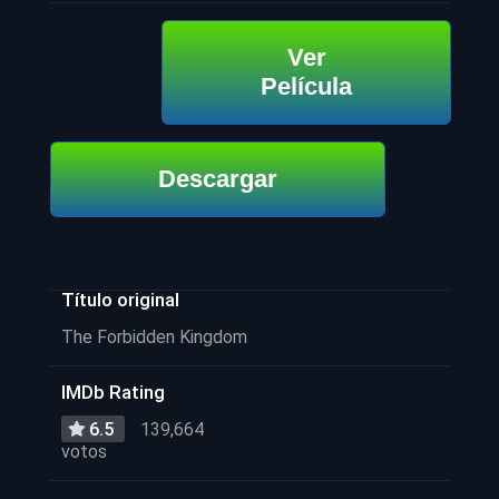
Ver
Película
Descargar
Título original
The Forbidden Kingdom
IMDb Rating
6.5
139,664
votos