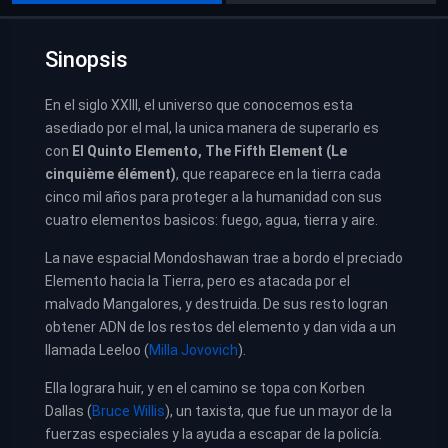
Sinopsis
En el siglo XXIII, el universo que conocemos esta
asediado por el mal, la unica manera de superarlo es
con
El Quinto Elemento, The Fifth Element (Le
cinquième élément)
, que reaparece en la tierra cada
cinco mil años para proteger a la humanidad con sus
cuatro elementos basicos: fuego, agua, tierra y aire.
La nave espacial Mondoshawan trae a bordo el preciado
Elemento hacia la Tierra, pero es atacada por el
malvado Mangalores, y destruida. De sus resto logran
obtener ADN de los restos del elemento y dan vida a un
llamada Leeloo (
Milla Jovovich
).
Ella lograra huir, y en el camino se topa con Korben
Dallas (
Bruce Willis
), un taxista, que fue un mayor de la
fuerzas especiales y la ayuda a escapar de la policía.