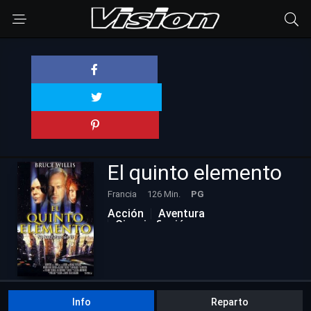
El quinto elemento
Francia
126 Min.
PG
Acción
Aventura
Ciencia ficción
Películas Actualizadas
Info
Reparto