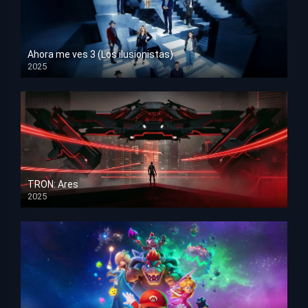
Ahora me ves 3 (Los ilusionistas)
2025
HD 1080p
TRON: Ares
2025
HD 1080p