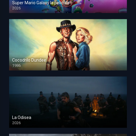
Super Mario Galaxy la película
2026
HD 1080p
Cocodrilo Dundee
1986
HD 1080p
La Odisea
2026
TS Screener