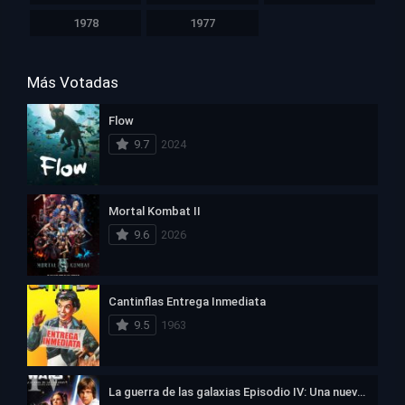
1978
1977
Más Votadas
Flow
9.7
2024
Mortal Kombat II
9.6
2026
Cantinflas Entrega Inmediata
9.5
1963
La guerra de las galaxias Episodio IV: Una nueva esperanza