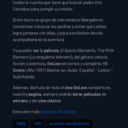
Leeloo le cuenta que tiene que buscar padre Vito
Cornelius para cumplir su misión.
Entre tanto un grupo de mercenarios Mangalores
comienzan a buscar las piedras y evitar que Leeloo,
logre juntarse con ellas, y para eso Korben decide
acompañarla en la aventura
Ya puedes
ver
la
película
, El Quinto Elemento, The Fifth
Element (Le cinquième élément), del género ciencia
ficción y aventura,
OnLine
sin cortes y completa. HD
Gratis
| Año 1997 | Idioma «o» Audio: Español – Latino –
Subtitulada.
Ademas, disfruta de todo el
cine OnLine
completo en
nuestra
pagina
, siempre podrás
mirar películas
de
estreno
y del
cine clásico
.
Descubre más
películas de Acción
.
1080p
1997
acción y ciencia ficción