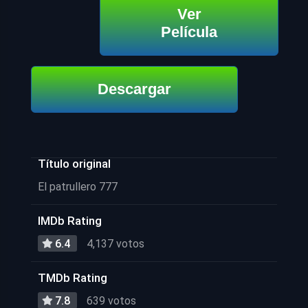
Ver
Película
Descargar
Título original
El patrullero 777
IMDb Rating
6.4
4,137 votos
TMDb Rating
7.8
639 votos