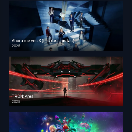
Ahora me ves 3 (Los ilusionistas)
2025
HD 1080p
TRON: Ares
2025
HD 1080p