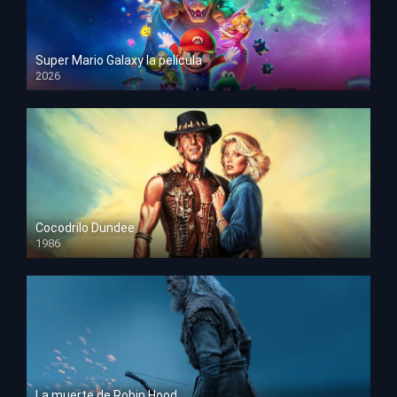
Super Mario Galaxy la película
2026
HD 1080p
Cocodrilo Dundee
1986
HD 1080p
La muerte de Robin Hood