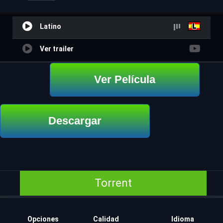
Latino
Ver trailer
Ver Película
Descargar
Torrent
Opciones
Calidad
Idioma
Añad