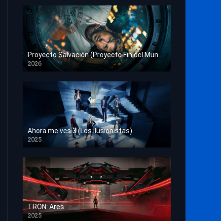
Proyecto Salvación (Proyecto Fin del Mundo)
2026
HD 1080p
Ahora me ves 3 (Los ilusionistas)
2025
HD 1080p
TRON: Ares
2025
HD 1080p