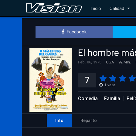
Inicio
Calidad
Facebook
El hombre más
Feb. 06, 1975
USA
92 Min.
7
1
voto
Comedia
Familia
Pelí
Info
Reparto