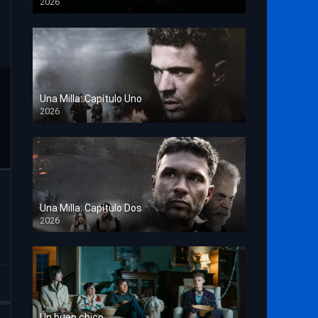
2026
TS Screener
Una Milla: Capítulo Uno
2026
HD 1080p
Una Milla: Capítulo Dos
2026
HD 1080p
Un buen chico