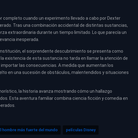
por completo cuando un experimento llevado a cabo por Dexter
erado. Tras una combinación accidental de distintas sustancias,
za extraordinaria durante un tiempo limitado. Lo que parecía un
evancia inesperada.
a institución, el sorprendente descubrimiento se presenta como
la existencia de esta sustancia no tarda en llamar la atención de
n importar las consecuencias. A medida que aumentan los
vuelto en una sucesión de obstáculos, malentendidos y situaciones
rístico, la historia avanza mostrando cómo un hallazgo
cados. Esta aventura familiar combina ciencia ficción y comedia en
perados.
El hombre más fuerte del mundo
películas Disney