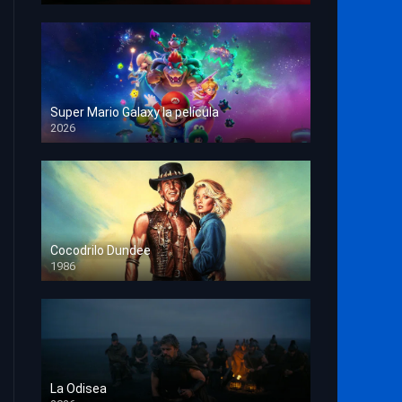
Super Mario Galaxy la película
2026
HD 1080p
Cocodrilo Dundee
1986
HD 1080p
La Odisea