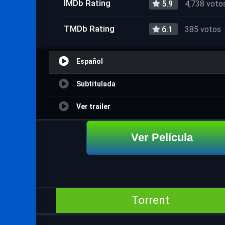
IMDb Rating
5.9
4,738 voto
TMDb Rating
6.1
385 votos
Español
Subtitulada
Ver trailer
Ver Película
Torrent