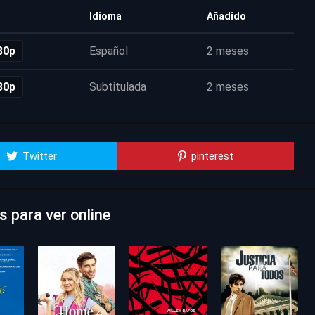
Idioma
Añadido
80p
Español
2 meses
80p
Subtitulada
2 meses
Twitter
pinterest
 para ver online