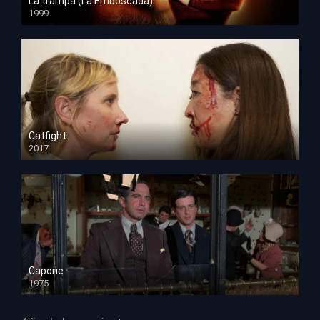
La trampa (La Emboscada)
1999
HD 1080p
Catfight
2017
HD 720p
Capone
1975
HD 1080p