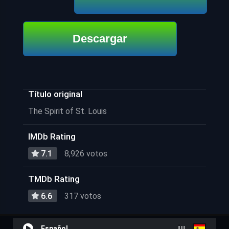
Descargar
Título original
The Spirit of St. Louis
IMDb Rating
7.1
8,926 votos
TMDb Rating
6.6
317 votos
Español