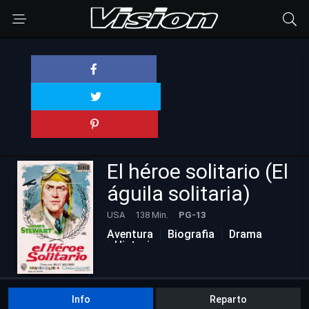
El héroe solitario (El
águila solitaria)
USA
138 Min.
PG-13
Aventura
Biografia
Drama
Historia
Películas Actualizadas
Info
Reparto