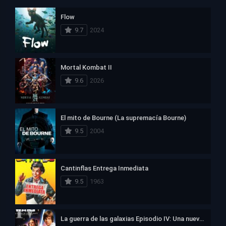
Flow
9.7
2024
Mortal Kombat II
9.6
2026
El mito de Bourne (La supremacía Bourne)
9.5
2004
Cantinflas Entrega Inmediata
9.5
1963
La guerra de las galaxias Episodio IV: Una nueva esperanza