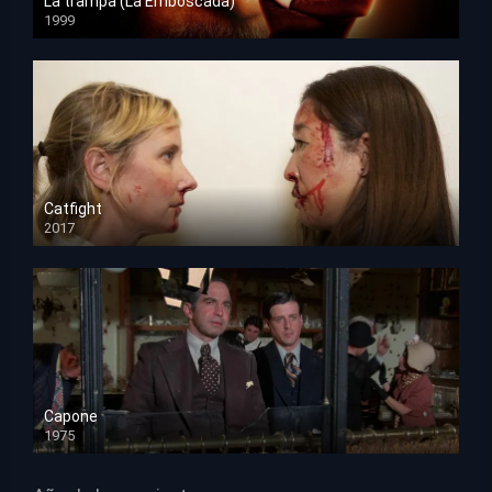
La trampa (La Emboscada)
1999
HD 1080p
Catfight
2017
HD 720p
Capone
1975
HD 1080p