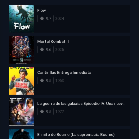
Flow
9.7
2024
Mortal Kombat II
9.6
2026
Cantinflas Entrega Inmediata
9.5
1963
La guerra de las galaxias Episodio IV: Una nueva esperanza
9.5
1977
El mito de Bourne (La supremacía Bourne)