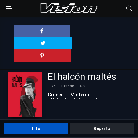
El halcón maltés
USA
100 Min.
PG
Crimen
Misterio
Películas Actualizadas
Suspenso
Info
Reparto