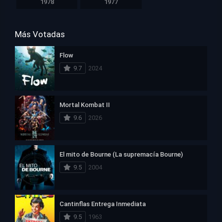
1978
1977
Más Votadas
Flow
9.7
2024
Mortal Kombat II
9.6
2026
El mito de Bourne (La supremacía Bourne)
9.5
2004
Cantinflas Entrega Inmediata
9.5
1963