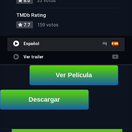
8.0
33 votos
TMDb Rating
7.7
159 votos
Español
Ver trailer
Ver Película
Descargar