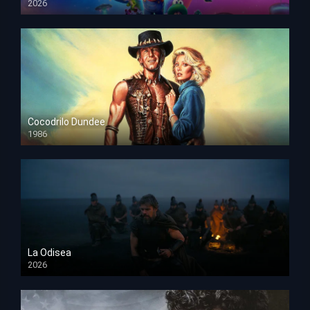
2026
HD 1080p
Cocodrilo Dundee
1986
HD 1080p
La Odisea
2026
TS Screener