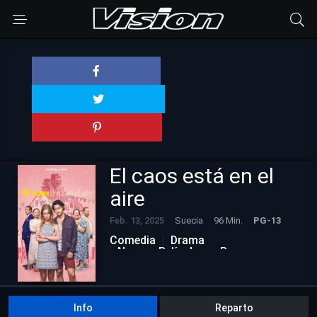
El caos está en el
aire
Feb. 13, 2025
Suecia
96 Min.
PG-13
Comedia
Drama
Nuevas Películas
Romance
Info
Reparto