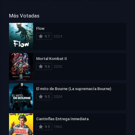
Más Votadas
Flow
9.7
2024
Mortal Kombat II
9.6
2026
El mito de Bourne (La supremacía Bourne)
9.5
2004
Cantinflas Entrega Inmediata
9.5
1963