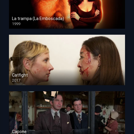
La trampa (La Emboscada)
1999
HD 1080p
Catfight
2017
HD 720p
Capone