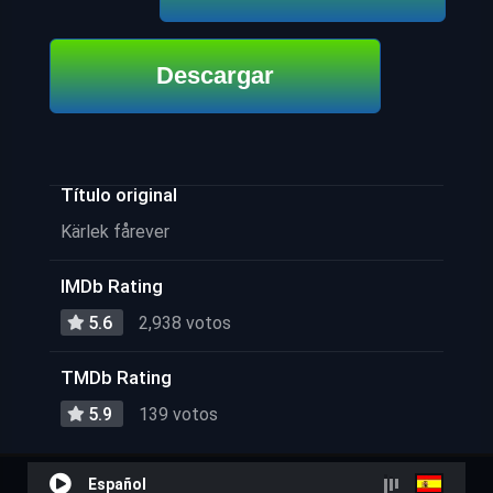
Descargar
Título original
Kärlek fårever
IMDb Rating
5.6
2,938 votos
TMDb Rating
5.9
139 votos
Español