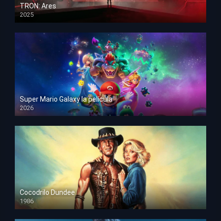
TRON: Ares
2025
HD 1080p
Super Mario Galaxy la película
2026
HD 1080p
Cocodrilo Dundee
1986
HD 1080p